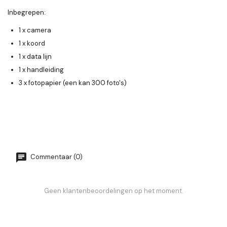
Inbegrepen:
1 x camera
1 x koord
1 x data lijn
1 x handleiding
3 x fotopapier (een kan 300 foto's)
Commentaar (0)
Geen klantenbeoordelingen op het moment.