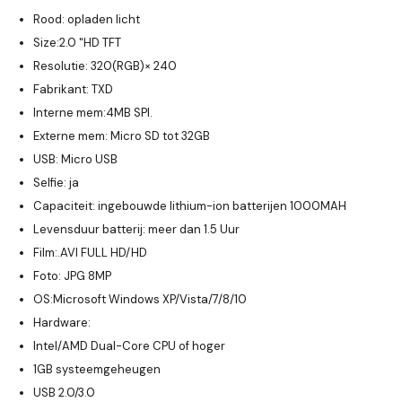
Rood: opladen licht
Size:2.0 "HD TFT
Resolutie: 320(RGB)× 240
Fabrikant: TXD
Interne mem:4MB SPI.
Externe mem: Micro SD tot 32GB
USB: Micro USB
Selfie: ja
Capaciteit: ingebouwde lithium-ion batterijen 1000MAH
Levensduur batterij: meer dan 1.5 Uur
Film:.AVI FULL HD/HD
Foto: JPG 8MP
OS:Microsoft Windows XP/Vista/7/8/10
Hardware:
Intel/AMD Dual-Core CPU of hoger
1GB systeemgeheugen
USB 2.0/3.0