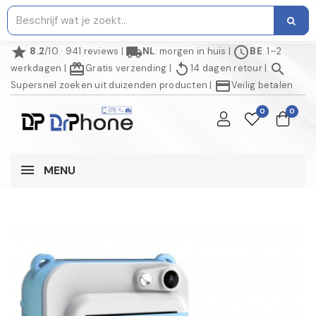
star
local_shipping
schedule
8.2
/10 · 941 reviews
|
NL
: morgen in huis
|
BE
: 1–2
redeem
replay
search
werkdagen
|
Gratis verzending
|
14 dagen retour
|
credit_card
Supersnel zoeken uit duizenden producten
|
Veilig betalen
0
0
MENU
NIET OP VOORRAAD