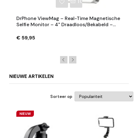
NKELWAGEN
TOEVOEGEN AAN WINKE
DrPhone ViewMag – Real-Time Magnetische
Selfie Monitor – 4" Draadloos/Bekabeld –
1×/3×/5×/10×
€ 59,95
NIEUWE ARTIKELEN
Sorteer op
NIEUW