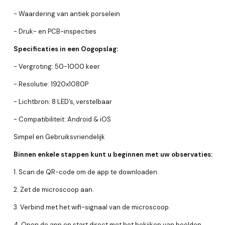
- Waardering van antiek porselein
- Druk- en PCB-inspecties
Specificaties in een Oogopslag:
- Vergroting: 50-1000 keer
- Resolutie: 1920x1080P
- Lichtbron: 8 LED’s, verstelbaar
- Compatibiliteit: Android & iOS
Simpel en Gebruiksvriendelijk
Binnen enkele stappen kunt u beginnen met uw observaties:
1. Scan de QR-code om de app te downloaden.
2. Zet de microscoop aan.
3. Verbind met het wifi-signaal van de microscoop.
4. Open de app en start direct met het bekijken van beelden.