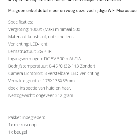
Mis geen enkel detail meer en voeg deze veelzijdige WiFi Microscoo
Specificaties:

Vergroting: 1000X (Max) minimaal 50x

Materiaal: kunststof, optische lens

Verlichting: LED-licht

Lensstructuur: 2G + IR

Ingangsvermogen: DC 5V 500 mAh/1A

Bedrijfstemperatuur: 0-45 ℃ (32-113 Zonder)

Camera Lichtbron: 8 verstelbare LED-verlichting

Verpakte grootte: 175X135X53mm

doek, inspectie van huid en haar.

Nettogewicht: ongeveer 312 gram

Pakket inbegrepen:

1x microscoop

1x beugel
