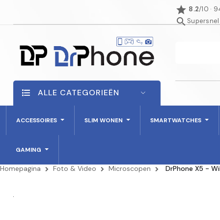
star
8.2
/10 · 
search
Supersnel
ALLE CATEGORIEËN
ACCESSOIRES
SLIM WONEN
SMARTWATCHES
GAMING
Homepagina
Foto & Video
Microscopen
DrPhone X5 - Wi
AANBIEDING!