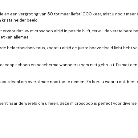
e en een vergroting van 50 tot maar liefst 1000 keer, mist u nooit meer 
n kristalhelder beeld.
 ervoor dat uw microscoop altijd in positie blijft, terwijl de verstelbare
et kan allemaal.
nde helderheidsniveaus, zodat u altijd de juiste hoeveelheid licht hebt 
microscoop schoon en beschermd wanneer u hem niet gebruikt. En met een 
r, ideaal om overal mee naartoe te nemen. Zo kunt u waar u ook bent d
bent naar de wereld om u heen, deze microscoop is perfect voor diverse