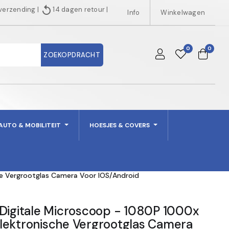
replay
 verzending
|
14 dagen retour
|
Info
Winkelwagen
0
0
ZOEKOPDRACHT
AUTO & MOBILITEIT
HOESJES & COVERS
he Vergrootglas Camera Voor IOS/Android
 Digitale Microscoop - 1080P 1000x
lektronische Vergrootglas Camera