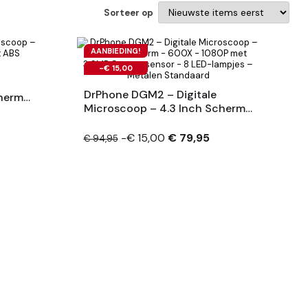
Sorteer op
AANBIEDING!
-€ 15,00
DrPhone DGM2 – Digitale
cherm
Microscoop – 4.3 Inch Scherm
rd -
- 600X - 1080P Met 3.6MP
Camerasensor - 8 LED-Lampjes
-€ 15,00
€ 79,95
€ 94,95
– Metalen Standaard