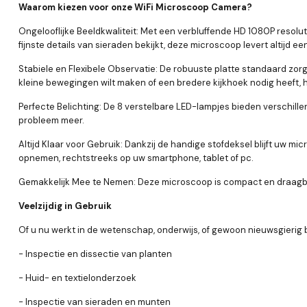
Waarom kiezen voor onze WiFi Microscoop Camera?
Ongelooflijke Beeldkwaliteit: Met een verbluffende HD 1080P resoluti
fijnste details van sieraden bekijkt, deze microscoop levert altijd ee
Stabiele en Flexibele Observatie: De robuuste platte standaard zorgt
kleine bewegingen wilt maken of een bredere kijkhoek nodig heeft, h
Perfecte Belichting: De 8 verstelbare LED-lampjes bieden verschille
probleem meer.
Altijd Klaar voor Gebruik: Dankzij de handige stofdeksel blijft uw 
opnemen, rechtstreeks op uw smartphone, tablet of pc.
Gemakkelijk Mee te Nemen: Deze microscoop is compact en draagbaa
Veelzijdig in Gebruik
Of u nu werkt in de wetenschap, onderwijs, of gewoon nieuwsgierig 
- Inspectie en dissectie van planten
- Huid- en textielonderzoek
- Inspectie van sieraden en munten