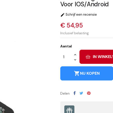
Voor IOS/Android
Schrijf een recensie

€ 54,95
Inclusief belasting
Aantal
IN WINKE
shopping_cart
NU KOPEN
Delen