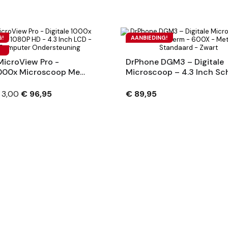
G!
AANBIEDING!
icroView Pro -
DrPhone DGM3 – Digitale
1000x Microscoop Met
Microscoop – 4.3 Inch S
- 4.3 Inch LCD - 12
- 600X - Met ABS Standaa
Computer
Zwart
 3,00
€ 96,95
€ 89,95
uning