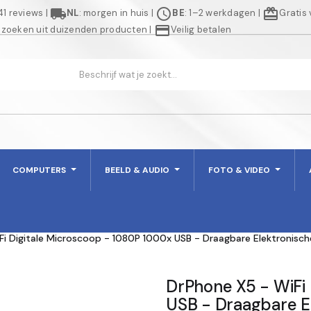
local_shipping
schedule
redeem
941 reviews
|
NL
: morgen in huis
|
BE
: 1–2 werkdagen
|
Gratis
credit_card
 zoeken uit duizenden producten
|
Veilig betalen
COMPUTERS
BEELD & AUDIO
FOTO & VIDEO
Fi Digitale Microscoop - 1080P 1000x USB - Draagbare Elektronisc
DrPhone X5 - WiFi
USB - Draagbare E