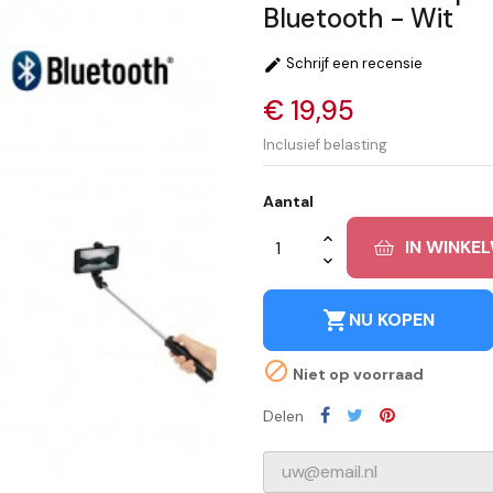
Bluetooth - Wit
Schrijf een recensie

€ 19,95
Inclusief belasting
Aantal
IN WINKE
shopping_cart
NU KOPEN

Niet op voorraad
Delen