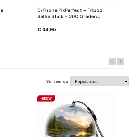
le
DrPhone PixPerfect – Tripod
Selfie Stick – 360 Graden
t
Roterende Kop - Met
amera
Afneembare Afstandsbediening
€ 34,95
– Oplaadbaar - Roze
Sorteer op
NIEUW