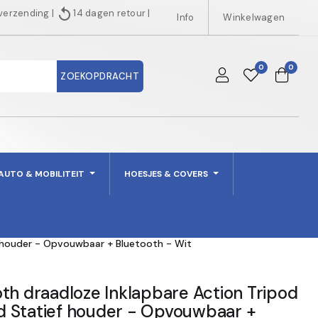
replay
 verzending
|
14 dagen retour
|
Info
Winkelwagen
0
0
ZOEKOPDRACHT
AUTO & MOBILITEIT
HOESJES & COVERS
ef houder - Opvouwbaar + Bluetooth - Wit
th draadloze Inklapbare Action Tripod
pod Statief houder - Opvouwbaar +