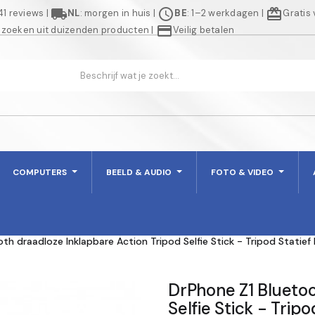
local_shipping
schedule
redeem
941 reviews
|
NL
: morgen in huis
|
BE
: 1–2 werkdagen
|
Gratis
credit_card
 zoeken uit duizenden producten
|
Veilig betalen
COMPUTERS
BEELD & AUDIO
FOTO & VIDEO
oth draadloze Inklapbare Action Tripod Selfie Stick - Tripod Stati
DrPhone Z1 Bluetoo
Selfie Stick - Tri