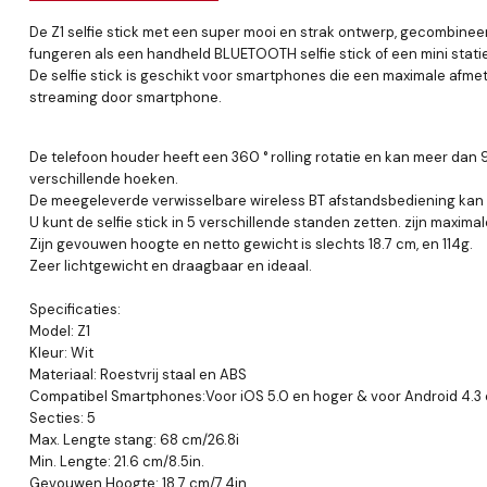
De Z1 selfie stick met een super mooi en strak ontwerp, gecombineerd 
fungeren als een handheld BLUETOOTH selfie stick of een mini statie
De selfie stick is geschikt voor smartphones die een maximale afmeti
streaming door smartphone.
De telefoon houder heeft een 360 ° rolling rotatie en kan meer dan 
verschillende hoeken.
De meegeleverde verwisselbare wireless BT afstandsbediening kan ge
U kunt de selfie stick in 5 verschillende standen zetten. zijn maxi
Zijn gevouwen hoogte en netto gewicht is slechts 18.7 cm, en 114g.
Zeer lichtgewicht en draagbaar en ideaal.
Specificaties:
Model: Z1
Kleur: Wit
Materiaal: Roestvrij staal en ABS
Compatibel Smartphones:Voor iOS 5.0 en hoger & voor Android 4.3
Secties: 5
Max. Lengte stang: 68 cm/26.8i
Min. Lengte: 21.6 cm/8.5in.
Gevouwen Hoogte: 18.7 cm/7.4in.