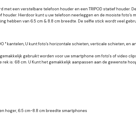
met een verstelbare telefoon houder en een TRIPOD statief houder. De 3 in 
f houder. Hierdoor kunt u uw telefoon neerleggen en de mooiste foto’s mak
ng hebben van 6.5 cm & 8.8 cm breedte. De selfie stick wordt veel gebruik
90 ° kantelen, U kunt foto’s horizontale schieten, verticale schieten, e
makkelijk gebruikt worden voor uw smartphone om foto's of video clips 
male rek is: 68 cm. U Kunt het gemakkelijk aanpassen aan de gewenste hoo
 en hoger, 6.5 cm-8.8 cm breedte smartphones