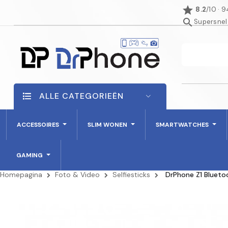
star
8.2
/10 · 
search
Supersnel
ALLE CATEGORIEËN
ACCESSOIRES
SLIM WONEN
SMARTWATCHES
GAMING
Homepagina
Foto & Video
Selfiesticks
DrPhone Z1 Blueto
NIET OP VOORRAAD