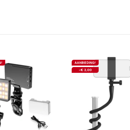
G!
AANBIEDING!
-€ 2,00