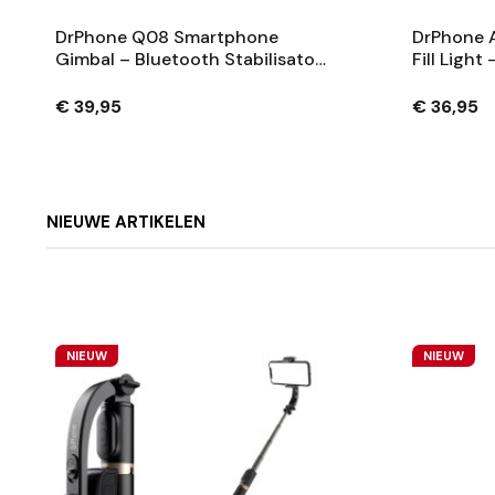
DrPhone Q08 Smartphone
DrPhone A
Gimbal – Bluetooth Stabilisator
Fill Light
Met Tripod En 360° Rotatie -
Licht Met
Zwart
Voor Smar
€ 39,95
€ 36,95
Camera
NIEUWE ARTIKELEN
NIEUW
NIEUW