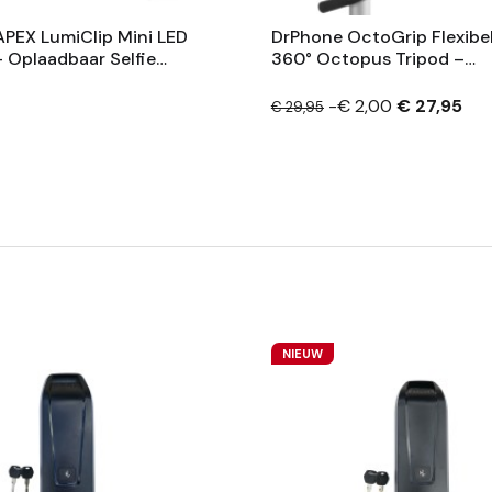
PEX LumiClip Mini LED
DrPhone OctoGrip Flexibe
 – Oplaadbaar Selfie
360° Octopus Tripod –
 Clip – 3 Lichtmodi –
Selfiestick Statief Geschik
tphone / Laptop /
Voor GoPro, DJI Action C
-€ 2,00
€ 27,95
€ 29,95
En Smartphone
NIEUW