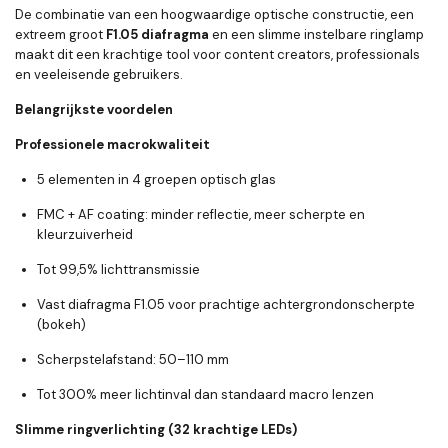
De combinatie van een hoogwaardige optische constructie, een
extreem groot
F1.05 diafragma
en een slimme instelbare ringlamp
maakt dit een krachtige tool voor content creators, professionals
en veeleisende gebruikers.
Belangrijkste voordelen
Professionele macrokwaliteit
5 elementen in 4 groepen optisch glas
FMC + AF coating: minder reflectie, meer scherpte en
kleurzuiverheid
Tot
99,5% lichttransmissie
Vast diafragma
F1.05
voor prachtige achtergrondonscherpte
(bokeh)
Scherpstelafstand:
50–110 mm
Tot
300% meer lichtinval
dan standaard macro lenzen
Slimme ringverlichting (32 krachtige LEDs)