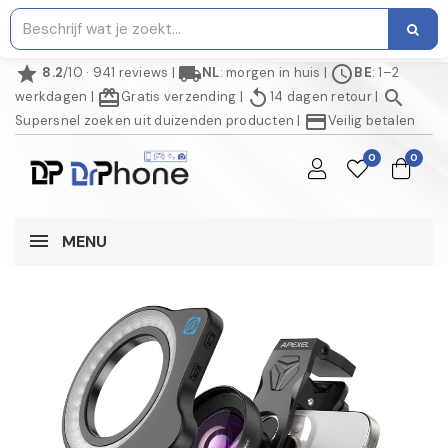
star
local_shipping
schedule
8.2
/10 · 941 reviews
|
NL
: morgen in huis
|
BE
: 1–2
redeem
replay
search
werkdagen
|
Gratis verzending
|
14 dagen retour
|
credit_card
Supersnel zoeken uit duizenden producten
|
Veilig betalen
0
0
MENU