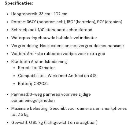
Specificaties:
Hoogtebereik
: 33 cm - 102 cm
Rotatie
: 360° (panoramisch), 180° (kantelen), 90° (draaien)
Schroefplaat
: 1/4" standaard schroefdraad
Waterpas
: Ingebouwde bubble level indicator
Vergrendeling
: Neck extension met vergrendelmechanisme
Voeten
: Anti-slip rubberen voetjes voor extra grip
Bluetooth Afstandsbediening
:
Bereik
: Tot 10 meter
Compatibiliteit
: Werkt met
Android
en
iOS
Batterij
: CR2032
Panhead
: 3-weg panhead voor veelzijdige
opnamemogelijkheden
Maximale belasting
: Geschikt voor camera's en smartphones
tot 2.5 kg
Gewicht
: 0.85 kg (lichtgewicht en draagbaar)