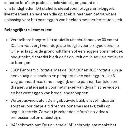
scherpe foto’s en professionele video’s, ongeacht de
omstandigheden. Dit statief is ideaal voor fotografen, vloggers,
livestreamers en iedereen die op zoek is naar een betrouwbare
oplossing voor het vastleggen van beelden met perfecte stabiliteit.
Belangrijkste kenmerken:
Verstelbare hoogte
: Het statief is uitschuifbaar van
33 cm tot
102 cm
, wat zorgt voor de juiste hoogte voor elk type opname.
Of je nu laag bij de grond wilt filmen of een hogere opnamehoek
nodig hebt, dit statief biedt de flexibiliteit om jouw visie tot leven
te brengen.
360° Panoramic Rotatie
: Met de
180°, 90° en 360° rotatie
kun je
eenvoudig alle hoeken en perspectieven vastleggen. Het 3-
weg panhead maakt het mogelijk om te pannen, kantelen en
draaien, wat ideaal is voor het maken van dynamische video’s
en het vastleggen van brede landschappen.
Waterpas-indicator
: De ingebouwde
bubble level indicator
zorgt ervoor dat je altijd rechte opnames maakt, zelfs op
ongelijk terrein. Zo weet je zeker dat je foto’s en video’s
professioneel en stabiel zijn.
1/4" schroefplaat
: De universele
1/4" schroefplaat
maakt het