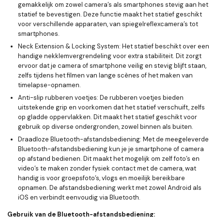
gemakkelijk om zowel camera’s als smartphones stevig aan het
statief te bevestigen. Deze functie maakt het statief geschikt
voor verschillende apparaten, van spiegelreflexcamera’s tot
smartphones.
Neck Extension & Locking System
: Het statief beschikt over een
handige
nekklemvergrendeling
voor extra stabiliteit. Dit zorgt
ervoor dat je camera of smartphone veilig en stevig blijft staan,
zelfs tijdens het filmen van lange scènes of het maken van
timelapse-opnamen.
Anti-slip rubberen voetjes
: De
rubberen voetjes
bieden
uitstekende grip en voorkomen dat het statief verschuift, zelfs
op gladde oppervlakken. Dit maakt het statief geschikt voor
gebruik op diverse ondergronden, zowel binnen als buiten.
Draadloze Bluetooth-afstandsbediening
: Met de meegeleverde
Bluetooth-afstandsbediening
kun je je smartphone of camera
op afstand bedienen. Dit maakt het mogelijk om zelf foto’s en
video’s te maken zonder fysiek contact met de camera, wat
handig is voor groepsfoto’s, vlogs en moeilijk bereikbare
opnamen. De afstandsbediening werkt met zowel
Android
als
iOS
en verbindt eenvoudig via Bluetooth.
Gebruik van de Bluetooth-afstandsbediening: