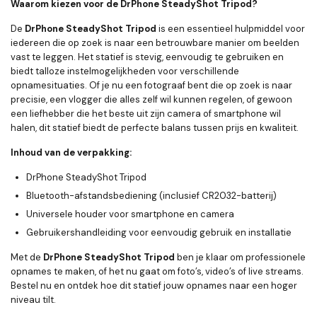
Waarom kiezen voor de DrPhone SteadyShot Tripod?
De
DrPhone SteadyShot Tripod
is een essentieel hulpmiddel voor
iedereen die op zoek is naar een betrouwbare manier om beelden
vast te leggen. Het statief is stevig, eenvoudig te gebruiken en
biedt talloze instelmogelijkheden voor verschillende
opnamesituaties. Of je nu een fotograaf bent die op zoek is naar
precisie, een vlogger die alles zelf wil kunnen regelen, of gewoon
een liefhebber die het beste uit zijn camera of smartphone wil
halen, dit statief biedt de perfecte balans tussen prijs en kwaliteit.
Inhoud van de verpakking:
DrPhone SteadyShot Tripod
Bluetooth-afstandsbediening
(inclusief CR2032-batterij)
Universele houder voor smartphone en camera
Gebruikershandleiding
voor eenvoudig gebruik en installatie
Met de
DrPhone SteadyShot Tripod
ben je klaar om professionele
opnames te maken, of het nu gaat om foto’s, video’s of live streams.
Bestel nu en ontdek hoe dit statief jouw opnames naar een hoger
niveau tilt.