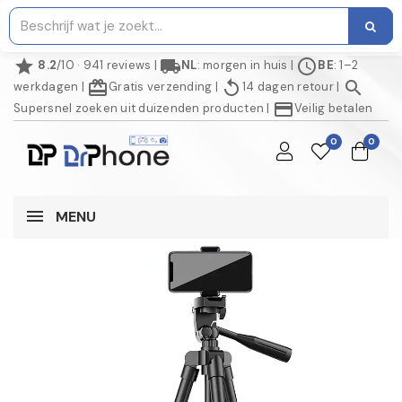
star
local_shipping
schedule
8.2
/10 · 941 reviews
|
NL
: morgen in huis
|
BE
: 1–2
redeem
replay
search
werkdagen
|
Gratis verzending
|
14 dagen retour
|
credit_card
Supersnel zoeken uit duizenden producten
|
Veilig betalen
0
0
MENU
NIET OP VOORRAAD