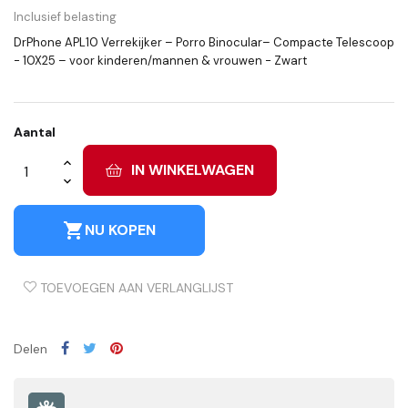
Inclusief belasting
DrPhone APL10 Verrekijker – Porro Binocular– Compacte Telescoop
- 10X25 – voor kinderen/mannen & vrouwen - Zwart
Aantal
IN WINKELWAGEN
shopping_cart
NU KOPEN
TOEVOEGEN AAN VERLANGLIJST
Delen