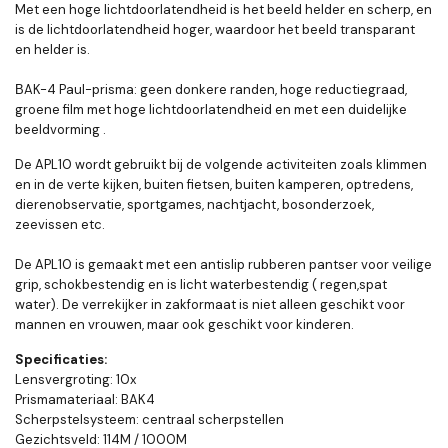
Met een hoge lichtdoorlatendheid is het beeld helder en scherp, en
is de lichtdoorlatendheid hoger, waardoor het beeld transparant
en helder is.
ВAK-4 Paul-prisma: geen donkere randen, hoge reductiegraad,
groene film met hoge lichtdoorlatendheid en met een duidelijke
beeldvorming .
De APL10 wordt gebruikt bij de volgende activiteiten zoals klimmen
en in de verte kijken, buiten fietsen, buiten kamperen, optredens,
dierenobservatie, sportgames, nachtjacht, bosonderzoek,
zeevissen etc.
De APL10 is gemaakt met een antislip rubberen pantser voor veilige
grip, schokbestendig en is licht waterbestendig ( regen,spat
water). De verrekijker in zakformaat is niet alleen geschikt voor
mannen en vrouwen, maar ook geschikt voor kinderen.
Specificaties:
Lensvergroting: 10x
Prismamateriaal: BAK4
Scherpstelsysteem: centraal scherpstellen
Gezichtsveld: 114M / 1000M