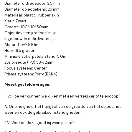
Diameter uittredepupil: 2,5 mm
Diameter objectieflens: 25 mm
Materiaal: plastic , rubber skin
Kleur: Zwart
Grootte: 100*110*50mm
Objectieve en groene film: ja
Ingebouwde coördinaten: ja
Afstand: 5-1000m
Hoek: 6.5 graden
Minimale scherpstelafstand: 5.0m
Eye breedte (IPD):58-72mm
Focus systeem: Center
Prisma systeem: Porro(BAK4)
Meest gestelde vragen:
1. V: Hoe ver kunnen we kijken met een verrekijker of telescoop?
A: Oneindigheid, het hangt af van de grootte van het object, het
weer en ook de gebruiksomstandigheden..
2.V: Werken deze goed bij weinig licht?