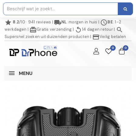
star
local_shipping
schedule
8.2
/10 · 941 reviews
|
NL
: morgen in huis
|
BE
: 1–2
redeem
replay
search
werkdagen
|
Gratis verzending
|
14 dagen retour
|
credit_card
Supersnel zoeken uit duizenden producten
|
Veilig betalen
0
0
MENU