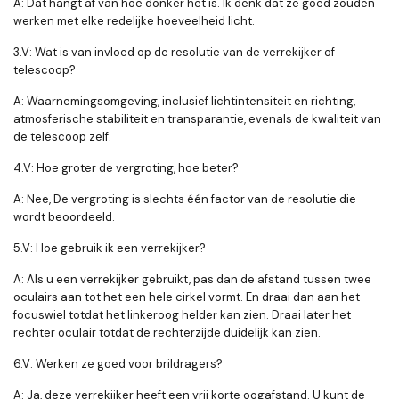
A: Dat hangt af van hoe donker het is. Ik denk dat ze goed zouden
werken met elke redelijke hoeveelheid licht.
3.V: Wat is van invloed op de resolutie van de verrekijker of
telescoop?
A: Waarnemingsomgeving, inclusief lichtintensiteit en richting,
atmosferische stabiliteit en transparantie, evenals de kwaliteit van
de telescoop zelf.
4.V: Hoe groter de vergroting, hoe beter?
A: Nee, De vergroting is slechts één factor van de resolutie die
wordt beoordeeld.
5.V: Hoe gebruik ik een verrekijker?
A: Als u een verrekijker gebruikt, pas dan de afstand tussen twee
oculairs aan tot het een hele cirkel vormt. En draai dan aan het
focuswiel totdat het linkeroog helder kan zien. Draai later het
rechter oculair totdat de rechterzijde duidelijk kan zien.
6.V: Werken ze goed voor brildragers?
A: Ja, deze verrekijker heeft een vrij korte oogafstand. U kunt de