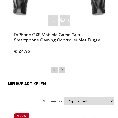
NKELWAGEN
TOEVOEGEN AAN WINKE
DrPhone GX8 Mobiele Game Grip –
Smartphone Gaming Controller Met Triggers
– Universeel Gebruik – 4.7 Tot 6.5 Inch –
Zwart
€ 24,95
NIEUWE ARTIKELEN
Sorteer op
NIEUW