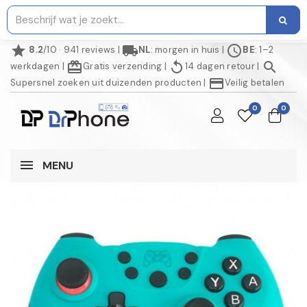
star
local_shipping
schedule
8.2
/10 · 941 reviews
|
NL
: morgen in huis
|
BE
: 1–2
redeem
replay
search
werkdagen
|
Gratis verzending
|
14 dagen retour
|
credit_card
Supersnel zoeken uit duizenden producten
|
Veilig betalen
0
0
MENU