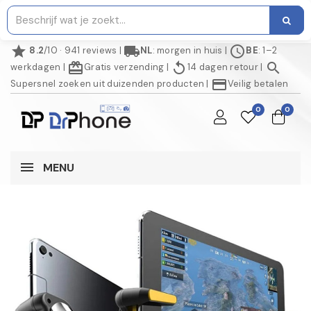
star
local_shipping
schedule
8.2
/10 · 941 reviews
|
NL
: morgen in huis
|
BE
: 1–2
redeem
replay
search
werkdagen
|
Gratis verzending
|
14 dagen retour
|
credit_card
Supersnel zoeken uit duizenden producten
|
Veilig betalen
0
0
MENU
AANBIEDING!
-€ 5,00