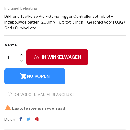
Inclusief belasting
DrPhone TactPulse Pro - Game Trigger Controller set Tablet -
Ingebouwde batterij 200mA - 6.5 tot 13 inch - Geschikt voor PUBG /
Cod / Survival etc
Aantal
IN WINKELWAGEN
shopping_cart
NU KOPEN
TOEVOEGEN AAN VERLANGLIJST

Laatste items in voorraad
Delen