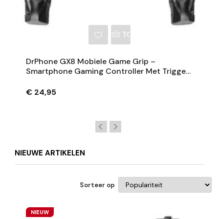
NKELWAGEN
TOEVOEGEN AAN WINKE
DrPhone GX8 Mobiele Game Grip –
Smartphone Gaming Controller Met Triggers
– Universeel Gebruik – 4.7 Tot 6.5 Inch –
Zwart
€ 24,95
NIEUWE ARTIKELEN
Sorteer op
NIEUW