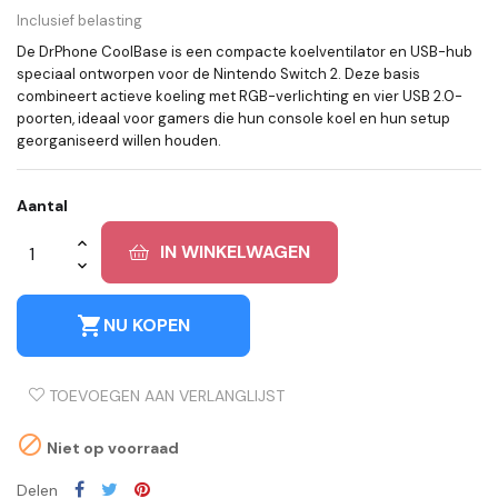
Inclusief belasting
De DrPhone CoolBase is een compacte koelventilator en USB-hub
speciaal ontworpen voor de Nintendo Switch 2. Deze basis
combineert actieve koeling met RGB-verlichting en vier USB 2.0-
poorten, ideaal voor gamers die hun console koel en hun setup
georganiseerd willen houden.
Aantal
IN WINKELWAGEN
shopping_cart
NU KOPEN
TOEVOEGEN AAN VERLANGLIJST

Niet op voorraad
Delen