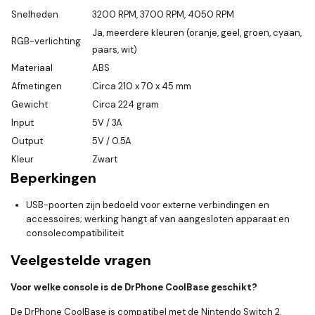
Snelheden
3200 RPM, 3700 RPM, 4050 RPM
Ja, meerdere kleuren (oranje, geel, groen, cyaan,
RGB-verlichting
paars, wit)
Materiaal
ABS
Afmetingen
Circa 210 x 70 x 45 mm
Gewicht
Circa 224 gram
Input
5V / 3A
Output
5V / 0.5A
Kleur
Zwart
Beperkingen
USB-poorten zijn bedoeld voor externe verbindingen en
accessoires; werking hangt af van aangesloten apparaat en
consolecompatibiliteit
Veelgestelde vragen
Voor welke console is de DrPhone CoolBase geschikt?
De DrPhone CoolBase is compatibel met de Nintendo Switch 2.