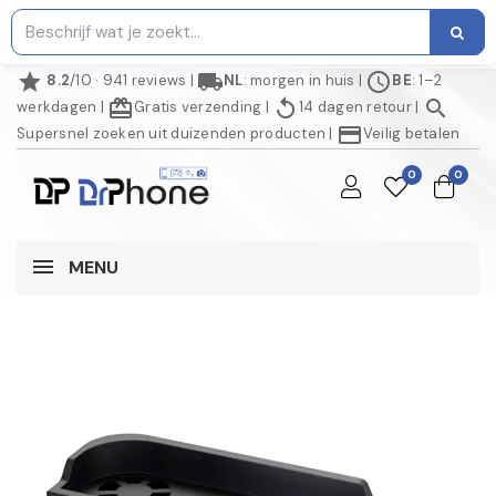
star
local_shipping
schedule
8.2
/10 · 941 reviews
|
NL
: morgen in huis
|
BE
: 1–2
redeem
replay
search
werkdagen
|
Gratis verzending
|
14 dagen retour
|
credit_card
Supersnel zoeken uit duizenden producten
|
Veilig betalen
0
0
MENU
NIET OP VOORRAAD