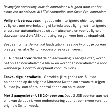
Belangrijke opmerking:
duw de controller a.u.b. goed door tot het
einde van de oplader! ALLEEN compatibel met Swith Pro-controllers
Veilig en betrouwbaar:
ingebouwde intelligente chipintegratie,
veiligheid met overbelasting of kortsluitbeveiliging, het intelligente
circuit kan automatisch de stroom uitschakelen voor veiligheid,
duurzaam acryl en ABS-behuizing zorgen voor betrouwbaarheid.
Bespaar ruimte:
Je kunt dit laadstation naast de tv of op je bureau
plaatsen en al je Switch-accessoires organiseren.
LED-indicatoren:
Nadat de oplaadvoeding is aangesloten, wordt
het oplaadindicatielampje blauw en wordt het indicatielampje rood
wanneer je je controller oplaadt voor Joy Cons.
Eenvoudige installatie
-
Gemakkelijk te gebruiken. Sluit de
oplader aan op de originele Nintendo Switch om stroom te krijgen.
Sluit de joy-con of pro-controller aan om op te laden.
Met 2 aangesloten USB 2.0-poorten:
Deze 2 USB poorten aan het
eind van de dock is voor ondersteuning voor stroominvoer van het
originele Switch-dock.