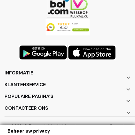
INFORMATIE

KLANTENSERVICE

POPULAIRE PAGINA'S

CONTACTEER ONS

2022 · DrPhone.nl · Met liefde ontworpen en gerealiseerd
Beheer uw privacy
door ElectronicWorks B.V.