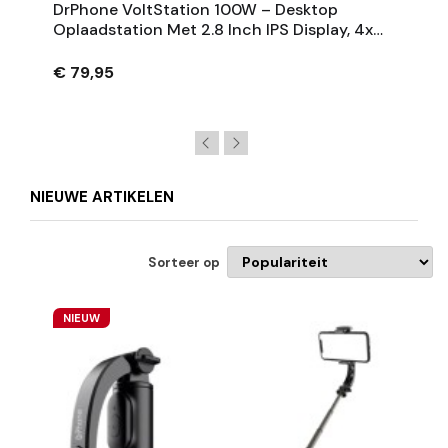
DrPhone VoltStation 100W – Desktop
Oplaadstation Met 2.8 Inch IPS Display, 4x
USB-C, 4x USB-A, 15W Draadloos Laden En
DC-Voeding
€ 79,95
NIEUWE ARTIKELEN
Sorteer op
NIEUW