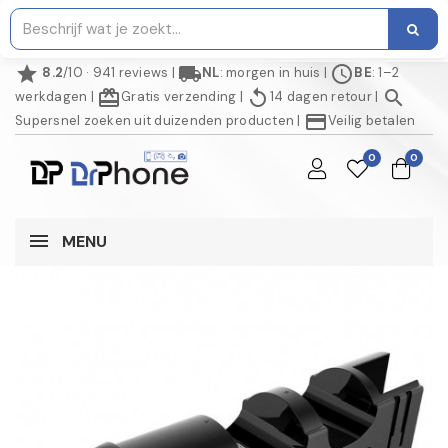
star
local_shipping
schedule
8.2
/10 · 941 reviews
|
NL
: morgen in huis
|
BE
: 1–2
redeem
replay
search
werkdagen
|
Gratis verzending
|
14 dagen retour
|
credit_card
Supersnel zoeken uit duizenden producten
|
Veilig betalen
0
0
MENU
AANBIEDING!
-€ 5,00