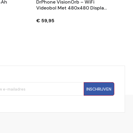
4Ah
DrPhone VisionOrb – WiFi
Videobol Met 480x480 Display
– Foto, Video En Audio – 100MB
– USB-C – Wit
€ 59,95
INSCHRIJVEN