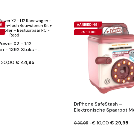
G!
AANBIEDING!
-€ 10,00
ower X2 - 1:12
 - 1392 Stuks -
 Bouwstenen Kit +
ontroller –
 20,00
€ 44,95
ar RC - Rood
DrPhone SafeStash –
Elektronische Spaarpot M
Wachtwoord En Vingerafd
Munt En Briefjes – Saldo Z
-€ 10,00
€ 29,95
€ 39,95