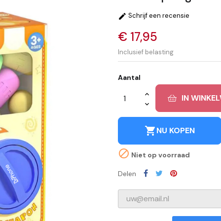
Schrijf een recensie

€ 17,95
Inclusief belasting
Aantal
IN WINKE
shopping_cart
NU KOPEN

Niet op voorraad
Delen