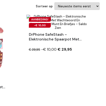
Sorteer op
AANBIEDING!
-€ 10,00
DrPhone SafeStash –
Elektronische Spaarpot Met
Wachtwoord En Vingerafdruk –
Munt En Briefjes – Saldo Zien
-€ 10,00
€ 29,95
€ 39,95
et
ruk –
ien