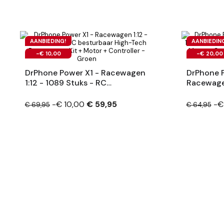
AANBIEDING!
AANBIEDIN
-€ 10,00
-€ 20,00
DrPhone Power X1 - Racewagen
DrPhone P
1:12 - 1089 Stuks - RC
Racewagen
Besturbaar High-Tech
High-Tech
Bouwstenen Kit + Motor +
Motor + C
-€ 10,00
€ 59,95
-€
€ 69,95
€ 64,95
Controller - Groen
Bestuurba