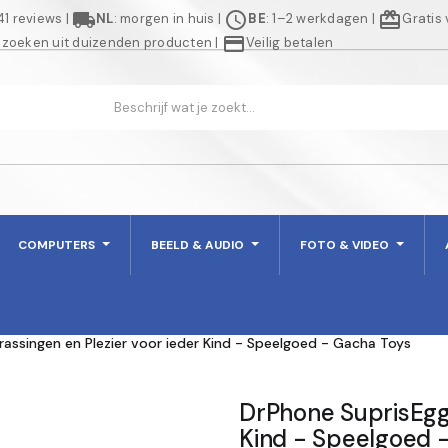
local_shipping
schedule
redeem
941 reviews
|
NL
: morgen in huis
|
BE
: 1–2 werkdagen
|
Gratis
credit_card
 zoeken uit duizenden producten
|
Veilig betalen
COMPUTERS
BEELD & AUDIO
FOTO & VIDEO
rassingen en Plezier voor ieder Kind - Speelgoed - Gacha Toys
DrPhone SuprisEgg 
Kind - Speelgoed 