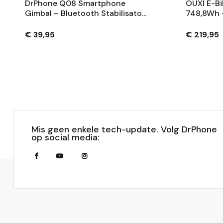
DrPhone Q08 Smartphone
OUXI E-Bi
Gimbal – Bluetooth Stabilisator
748,8Wh 
Met Tripod En 360° Rotatie -
Fietsaccu
Zwart
Sleutels 
€ 39,95
€ 219,95
Mis geen enkele tech-update. Volg DrPhone
op social media: