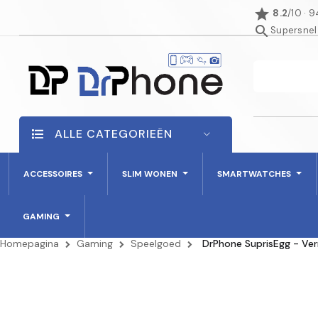
star
8.2
/10 · 
search
Supersnel
ALLE CATEGORIEËN
ACCESSOIRES
SLIM WONEN
SMARTWATCHES
GAMING
Homepagina
Gaming
Speelgoed
DrPhone SuprisEgg - Ver
NIET OP VOORRAAD