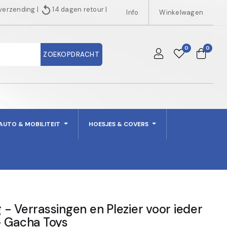
replay
 verzending
|
14 dagen retour
|
Info
Winkelwagen
0
0
ZOEKOPDRACHT
AUTO & MOBILITEIT
HOESJES & COVERS
- Verrassingen en Plezier voor ieder
- Gacha Toys