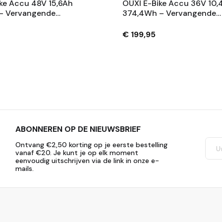
ke Accu 48V 15,6Ah
OUXI E-Bike Accu 36V 10,
– Vervangende
374,4Wh – Vervangende
 Met Slot En 2
Fietsaccu Met Slot En 2
– Zwart
Sleutels – Zwart
€ 199,95
ABONNEREN OP DE NIEUWSBRIEF
Ontvang €2,50 korting op je eerste bestelling
vanaf €20. Je kunt je op elk moment
eenvoudig uitschrijven via de link in onze e-
mails.