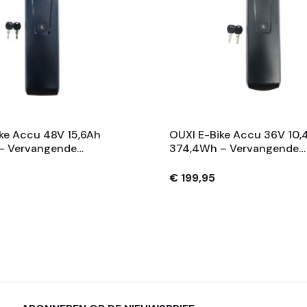
ke Accu 48V 15,6Ah
OUXI E-Bike Accu 36V 10,
– Vervangende
374,4Wh – Vervangende
 Met Slot En 2
Fietsaccu Met Slot En 2
– Zwart
Sleutels – Zwart
€ 199,95