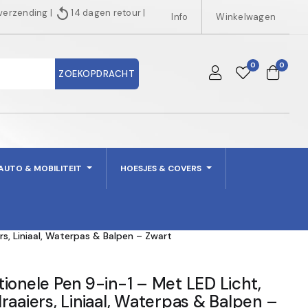
replay
 verzending
|
14 dagen retour
|
Info
Winkelwagen
0
0
ZOEKOPDRACHT
AUTO & MOBILITEIT
HOESJES & COVERS
rs, Liniaal, Waterpas & Balpen – Zwart
ionele Pen 9-in-1 – Met LED Licht,
raaiers, Liniaal, Waterpas & Balpen –