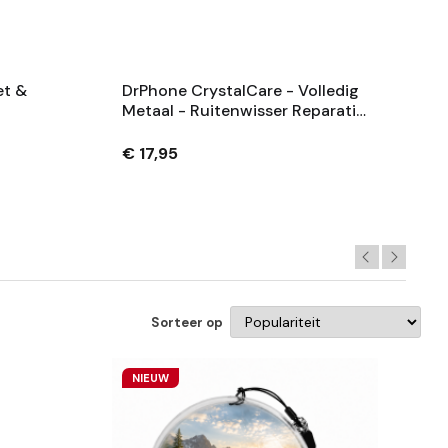
et &
DrPhone CrystalCare - Volledig
Metaal - Ruitenwisser Reparatie
Set - Auto Onderhoud -
Voor
Spacegrijs
€ 17,95
Sorteer op
NIEUW