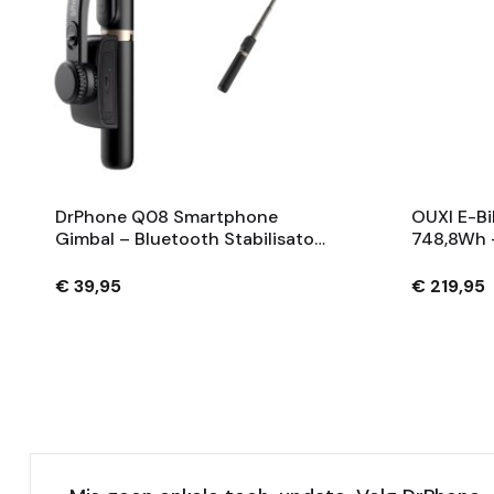
DrPhone Q08 Smartphone
OUXI E-Bi
Gimbal – Bluetooth Stabilisator
748,8Wh 
Met Tripod En 360° Rotatie -
Fietsaccu
Zwart
Sleutels 
€ 39,95
€ 219,95