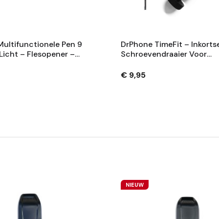
ultifunctionele Pen 9
DrPhone TimeFit – Inkorts
 Licht – Flesopener –
Schroevendraaier Voor
Waterpas –
Automatische & Quartz
draaier – Balpen -
Horloges – Reparatietool 
€ 9,95
ilver
Horloge
NIEUW