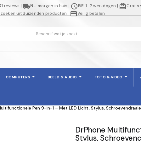
local_shipping
schedule
redeem
941 reviews
|
NL
: morgen in huis
|
BE
: 1–2 werkdagen
|
Gratis
credit_card
 zoeken uit duizenden producten
|
Veilig betalen
COMPUTERS
BEELD & AUDIO
FOTO & VIDEO
ltifunctionele Pen 9-in-1 – Met LED Licht, Stylus, Schroevendraaie
DrPhone Multifunct
Stylus, Schroevend