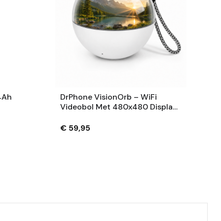
4Ah
DrPhone VisionOrb – WiFi
Videobol Met 480x480 Display
– Foto, Video En Audio – 100MB
– USB-C – Wit
€ 59,95