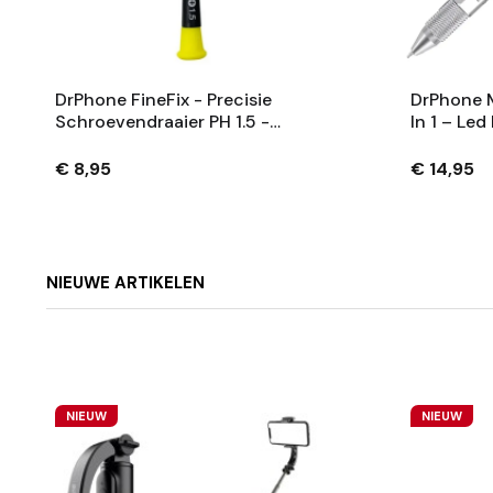
DrPhone FineFix - Precisie
DrPhone M
Schroevendraaier PH 1.5 -
In 1 – Led
30MM - Anti Slip Voor
Stylus – 
Fijnmechanisch Werk
Schroeven
€ 8,95
€ 14,95
Liniaal – Z
NIEUWE ARTIKELEN
NIEUW
NIEUW