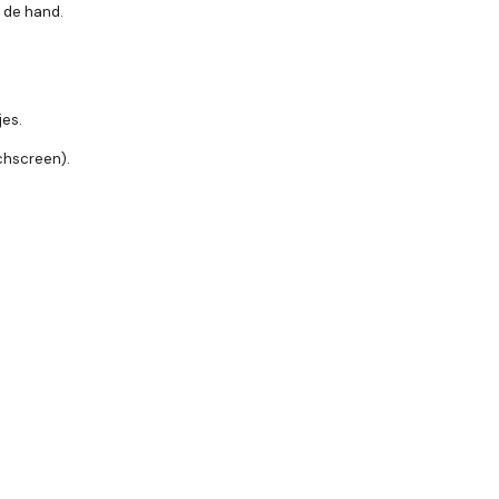
n de hand.
jes.
chscreen).