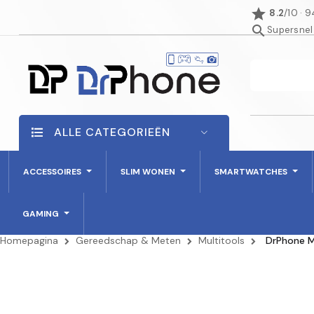
star
8.2
/10 · 
search
Supersnel
ALLE CATEGORIEËN
ACCESSOIRES
SLIM WONEN
SMARTWATCHES
GAMING
Homepagina
Gereedschap & Meten
Multitools
DrPhone Mu
AANBIEDING!
-€ 3,00