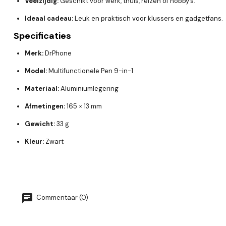
Veelzijdig:
Geschikt voor werk, thuis, reizen of hobby’s.
Ideaal cadeau:
Leuk en praktisch voor klussers en gadgetfans.
Specificaties
Merk:
DrPhone
Model:
Multifunctionele Pen 9-in-1
Materiaal:
Aluminiumlegering
Afmetingen:
165 × 13 mm
Gewicht:
33 g
Kleur:
Zwart
Commentaar (0)