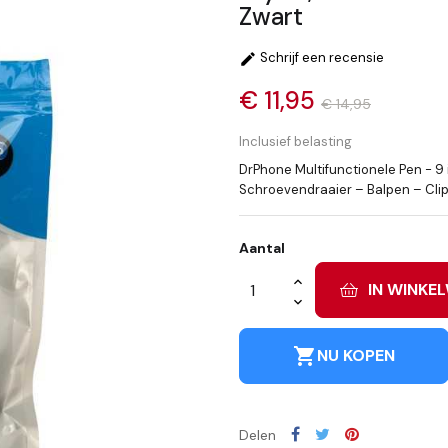
Zwart
Schrijf een recensie

€ 11,95
€ 14,95
Inclusief belasting
DrPhone Multifunctionele Pen - 9 i
Schroevendraaier – Balpen – Clip
Aantal
IN WINKE
shopping_cart
NU KOPEN
Delen