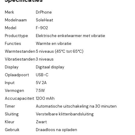
Merk
DrPhone
Modelnaam
SoleHeat
Model
F-902
Producttype
Elektrische enkelwarmer met vibratie
Functies
Warmte en vibratie
Warmtestanden
5 niveaus (45°C tot 65°C)
Vibratiestanden
3 niveaus
Display
Digitaal display
Oplaadpoort
USB-C
Input
5V 2A
Vermogen
7.5W
Accucapaciteit
1200 mAh
Timer
Automatische uitschakeling na 30 minuten
Sluiting
Verstelbare klittenbandsluiting
Kleur
Zwart
Gebruik
Draadloos na opladen