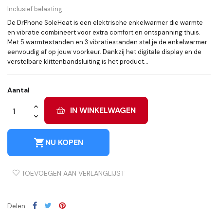
Inclusief belasting
De DrPhone SoleHeat is een elektrische enkelwarmer die warmte
en vibratie combineert voor extra comfort en ontspanning thuis.
Met 5 warmtestanden en 3 vibratiestanden stel je de enkelwarmer
eenvoudig af op jouw voorkeur. Dankzij het digitale display en de
verstelbare klittenbandsluiting is het product...
Aantal
IN WINKELWAGEN
shopping_cart
NU KOPEN
TOEVOEGEN AAN VERLANGLIJST
Delen