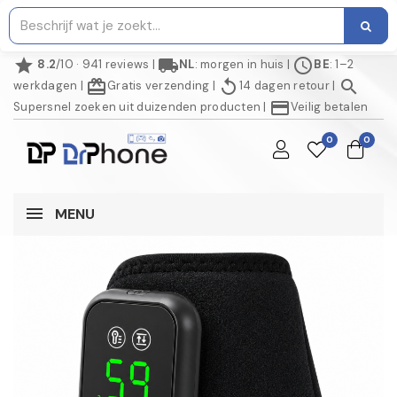
star
local_shipping
schedule
8.2
/10 · 941 reviews
|
NL
: morgen in huis
|
BE
: 1–2
redeem
replay
search
werkdagen
|
Gratis verzending
|
14 dagen retour
|
credit_card
Supersnel zoeken uit duizenden producten
|
Veilig betalen
0
0
MENU
AANBIEDING!