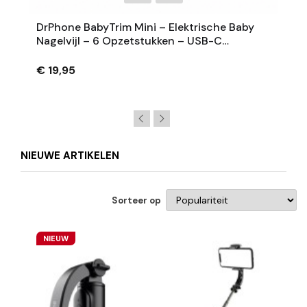
DrPhone BabyTrim Mini – Elektrische Baby
Nagelvijl – 6 Opzetstukken – USB-C
Oplaadbaar – Wit – Compact En
Lichtgewicht
€ 19,95
NIEUWE ARTIKELEN
Sorteer op
NIEUW