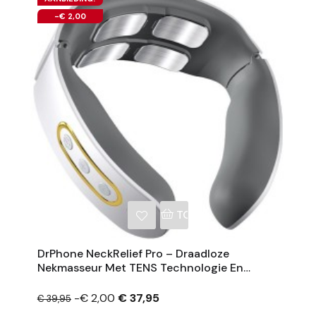
-€ 2,00
NKELWAGEN
TOEVOEGEN AAN WINKE
DrPhone NeckRelief Pro – Draadloze
Nekmasseur Met TENS Technologie En
Warmtefunctie
-€ 2,00
€ 37,95
€ 39,95