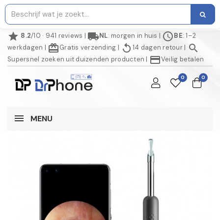
star
local_shipping
schedule
8.2
/10 · 941 reviews
|
NL
: morgen in huis
|
BE
: 1–2
redeem
replay
search
werkdagen
|
Gratis verzending
|
14 dagen retour
|
credit_card
Supersnel zoeken uit duizenden producten
|
Veilig betalen
0
0
MENU
NIET OP VOORRAAD