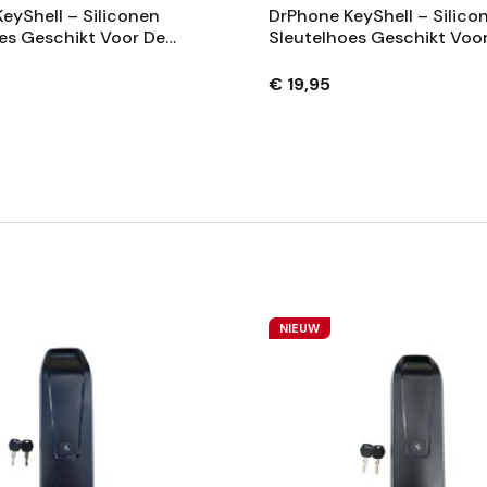
eyShell – Siliconen
DrPhone KeyShell – Silico
es Geschikt Voor De
Sleutelhoes Geschikt Voo
el X – Dubbele Laag
Tesla Model Y/3 – Dubbele
ng - Zilver
Bescherming - Zwart
€ 19,95
NIEUW