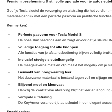
Premium bescherming & stijlvolle upgrade voor je autosleutel
Geef je Tesla-sleutel de verzorging en uitstraling die het verdient
materiaalgebruik met een perfecte pasvorm en praktische functies
Kenmerken:
Perfecte pasvorm voor Tesla Model S
De hoes sluit naadloos aan en zorgt ervoor dat je sleutel stev
Volledige toegang tot alle knoppen
Alle functies van je afstandsbediening blijven volledig brui
Inclusief stevige sleutelhangclip
De meegeleverde metalen clip maakt het mogelijk om je sleu
Gemaakt van hoogwaardig leer
Het duurzame materiaal is bestand tegen vuil en slijtage en 
Blijvend mooi en kleurvast
Dankzij de kwalitatieve afwerking blijft het leer er langdurig
Verfijnde uitstraling
De KeyArmor verandert je autosleutel in een elegant accessoi
Specificaties: