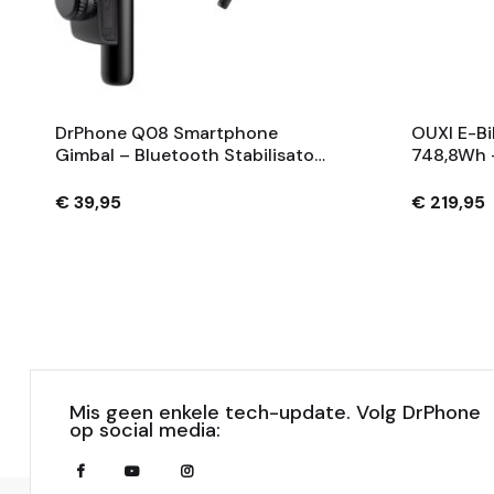
DrPhone Q08 Smartphone
OUXI E-Bi
Gimbal – Bluetooth Stabilisator
748,8Wh 
Met Tripod En 360° Rotatie -
Fietsaccu
Zwart
Sleutels 
€ 39,95
€ 219,95
Mis geen enkele tech-update. Volg DrPhone
op social media: