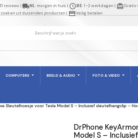
local_shipping
schedule
redeem
941 reviews
|
NL
: morgen in huis
|
BE
: 1–2 werkdagen
|
Gratis
credit_card
 zoeken uit duizenden producten
|
Veilig betalen
COMPUTERS
BEELD & AUDIO
FOTO & VIDEO
e Sleutelhoesje voor Tesla Model S – Inclusief sleutelhangclip – H
DrPhone KeyArmor 
Model S – Inclusie