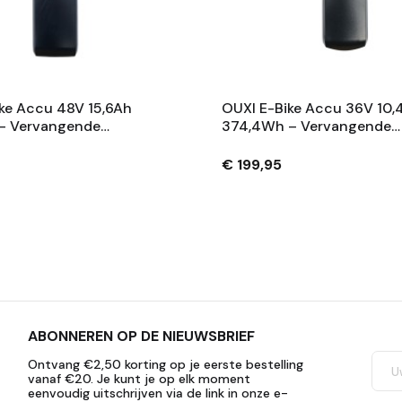
ke Accu 48V 15,6Ah
OUXI E-Bike Accu 36V 10,
– Vervangende
374,4Wh – Vervangende
 Met Slot En 2
Fietsaccu Met Slot En 2
– Zwart
Sleutels – Zwart
€ 199,95
ABONNEREN OP DE NIEUWSBRIEF
Ontvang €2,50 korting op je eerste bestelling
vanaf €20. Je kunt je op elk moment
eenvoudig uitschrijven via de link in onze e-