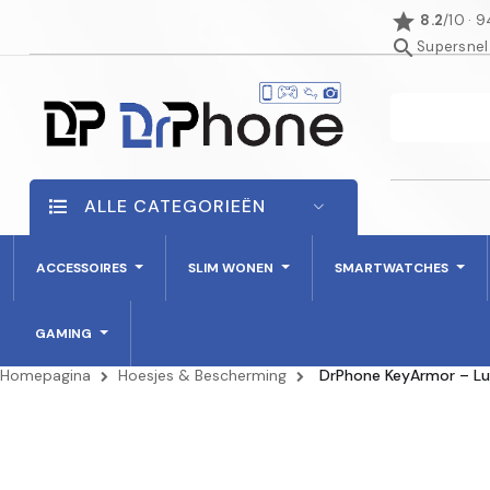
star
8.2
/10 · 
search
Supersnel
ALLE CATEGORIEËN
ACCESSOIRES
SLIM WONEN
SMARTWATCHES
GAMING
Homepagina
Hoesjes & Bescherming
DrPhone KeyArmor – Lux
NIET OP VOORRAAD