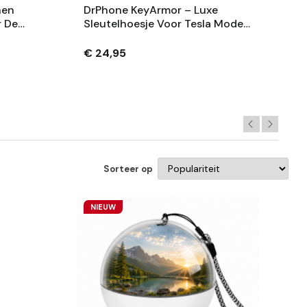
nen
DrPhone KeyArmor – Luxe
r De
Sleutelhoesje Voor Tesla Model
 Laag
X – Inclusief Sleutelhangclip –
Hoogwaardig Leer
€ 24,95
Sorteer op
NIEUW