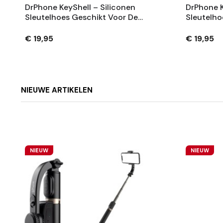
DrPhone KeyShell – Siliconen
DrPhone K
Sleutelhoes Geschikt Voor De
Sleutelho
Tesla Model 3/Y – Dubbele Laag
Tesla Mod
Bescherming - Zilver
Beschermi
€ 19,95
€ 19,95
NIEUWE ARTIKELEN
NIEUW
NIEUW