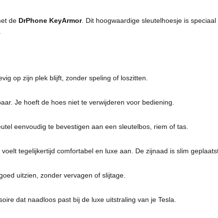
 met de
DrPhone KeyArmor
. Dit hoogwaardige sleutelhoesje is speciaa
.
ig op zijn plek blijft, zonder speling of loszitten.
kbaar. Je hoeft de hoes niet te verwijderen voor bediening.
tel eenvoudig te bevestigen aan een sleutelbos, riem of tas.
voelt tegelijkertijd comfortabel en luxe aan. De zijnaad is slim geplaats
 goed uitzien, zonder vervagen of slijtage.
re dat naadloos past bij de luxe uitstraling van je Tesla.