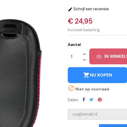
Schrijf een recensie

€ 24,95
Inclusief belasting
Aantal
IN WINKE
shopping_cart
NU KOPEN

Niet op voorraad
Delen