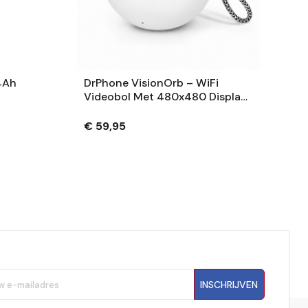
4Ah
DrPhone VisionOrb – WiFi
Videobol Met 480x480 Display
– Foto, Video En Audio – 100MB
– USB-C – Wit
€ 59,95
INSCHRIJVEN