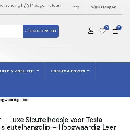
replay
 verzending
|
14 dagen retour
|
Info
Winkelwagen
0
0
ZOEKOPDRACHT
AUTO & MOBILITEIT
HOESJES & COVERS
oogwaardig Leer
– Luxe Sleutelhoesje voor Tesla
f sleutelhangclip – Hoogwaardig Leer