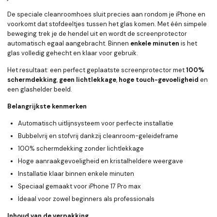
De speciale cleanroomhoes sluit precies aan rondom je iPhone en
voorkomt dat stofdeeltjes tussen het glas komen. Met één simpele
beweging trek je de hendel uit en wordt de screenprotector
automatisch egaal aangebracht. Binnen
enkele minuten
is het
glas volledig gehecht en klaar voor gebruik.
Het resultaat: een perfect geplaatste screenprotector met
100%
schermdekking
,
geen lichtlekkage
,
hoge touch-gevoeligheid
en
een glashelder beeld.
Belangrijkste kenmerken
Automatisch uitlijnsysteem voor perfecte installatie
Bubbelvrij en stofvrij dankzij cleanroom-geleideframe
100% schermdekking zonder lichtlekkage
Hoge aanraakgevoeligheid en kristalheldere weergave
Installatie klaar binnen enkele minuten
Speciaal gemaakt voor iPhone 17 Pro max
Ideaal voor zowel beginners als professionals
Inhoud van de verpakking