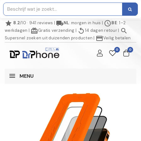
star
local_shipping
schedule
8.2
/10 · 941 reviews
|
NL
: morgen in huis
|
BE
: 1–2
redeem
replay
search
werkdagen
|
Gratis verzending
|
14 dagen retour
|
credit_card
Supersnel zoeken uit duizenden producten
|
Veilig betalen
0
0
MENU