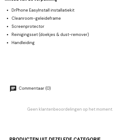
DrPhone EasyInstall installatiekit
Cleanroom-geleideframe
Screenprotector
Reinigingsset (doekjes & dust-remover)
Handleiding
Commentaar (0)
Geen klantenbeoordelingen op het moment.
PRODUCTEN UIT DEZELFDE CATEGORIE