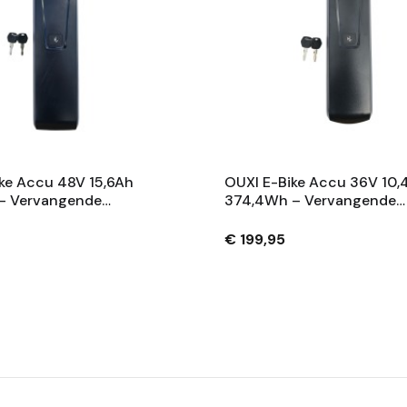
ke Accu 48V 15,6Ah
OUXI E-Bike Accu 36V 10,
– Vervangende
374,4Wh – Vervangende
 Met Slot En 2
Fietsaccu Met Slot En 2
– Zwart
Sleutels – Zwart
€ 199,95