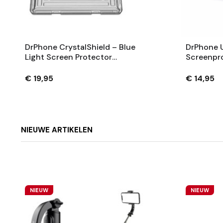
DrPhone CrystalShield – Blue
DrPhone U
Light Screen Protector
Screenpro
Compatibel Met Nintendo
- 9H Geha
Switch 2 – 2 Stuks
Transpara
€ 19,95
€ 14,95
NIEUWE ARTIKELEN
NIEUW
NIEUW