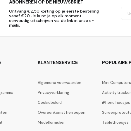
ABONNEREN OP DE NIEUWSBRIEF
Ontvang €2,50 korting op je eerste bestelling
vanaf €20. Je kunt je op elk moment
eenvoudig uitschrijven via de link in onze e-
mails.
E
KLANTENSERVICE
POPULAIRE P
Algemene voorwaarden
Mini Computers
ogramma
Privacyverklaring
Activity tracke
Cookiebeleid
iPhone hoesjes
cten
Overeenkomst herroepen
Screenprotect
ht
Modelformulier
Tablethoesjes