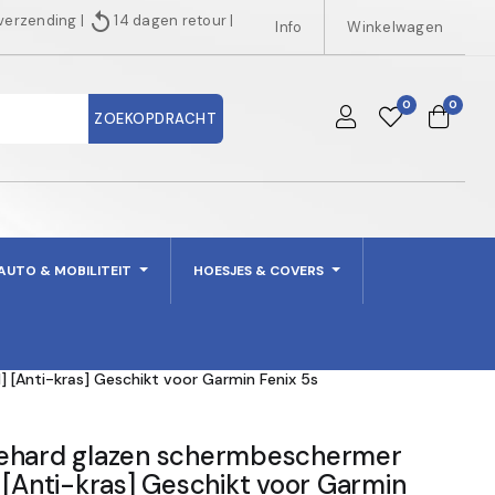
replay
 verzending
|
14 dagen retour
|
Info
Winkelwagen
0
0
ZOEKOPDRACHT
AUTO & MOBILITEIT
HOESJES & COVERS
 [Anti-kras] Geschikt voor Garmin Fenix 5s
Gehard glazen schermbeschermer
 [Anti-kras] Geschikt voor Garmin