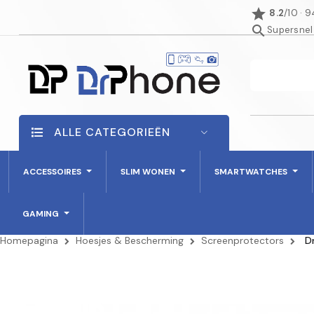
star
8.2
/10 · 
search
Supersnel
ALLE CATEGORIEËN
ACCESSOIRES
SLIM WONEN
SMARTWATCHES
GAMING
Homepagina
Hoesjes & Bescherming
Screenprotectors
D
NIET OP VOORRAAD