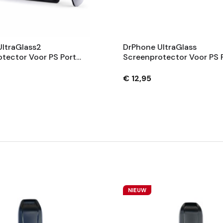
ltraGlass2
DrPhone UltraGlass
tector Voor PS Portal
Screenprotector Voor PS P
rd Glas, HD
- 9H Gehard Glas, HD
nt, Anti-Kras
Transparant
€ 12,95
NIEUW