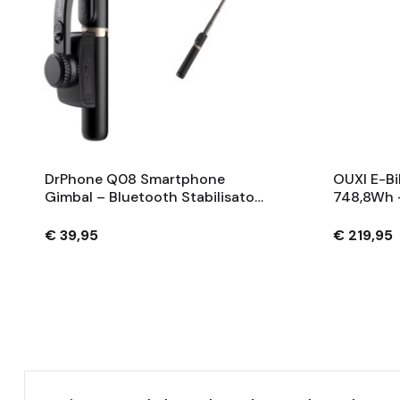
DrPhone Q08 Smartphone
OUXI E-Bi
Gimbal – Bluetooth Stabilisator
748,8Wh 
Met Tripod En 360° Rotatie -
Fietsaccu
Zwart
Sleutels 
€ 39,95
€ 219,95