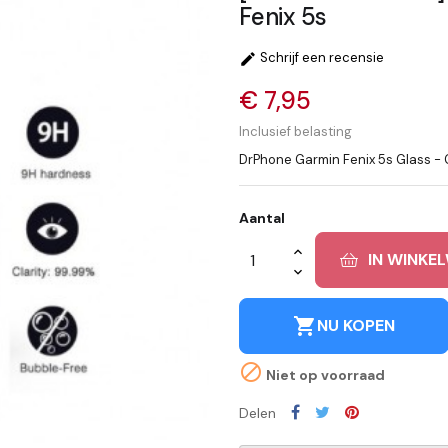
Fenix 5s
Schrijf een recensie

€ 7,95
Inclusief belasting
DrPhone Garmin Fenix ​​5s Glass 
Aantal
IN WINKE
shopping_cart
NU KOPEN

Niet op voorraad
Delen