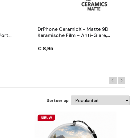
DrPhone CeramicX - Matte 9D
ortal
Keramische Film – Anti-Glare,
Anti-Kras, Screenprotector
Compatibel Met IPhone 17 / 16
€ 8,95
Pro Max
Sorteer op
NIEUW