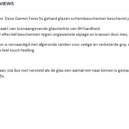
VIEWS
loges. Deze Garmin Fenix 5s gehard glazen schermbeschermer beschermt j
emaakt van toonaangevende glassterkte van 9H hardheid.
ffectief beschermen tegen ongewenste slijtage en krassen door mes, s
or is vervaardigd met afgeronde randen voor veilige en verbeterde grip
feel touch feelling.
gaan, sta dus niet versteld als de glas een aantal mm naar binnen is gem
ix 5s.