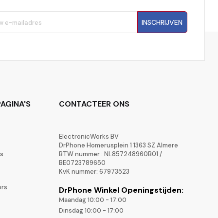
INSCHRIJVEN
AGINA'S
CONTACTEER ONS
ElectronicWorks BV
DrPhone Homerusplein 1 1363 SZ Almere
rs
BTW nummer : NL857248960B01 /
BE0723789650
KvK nummer: 67973523
ors
DrPhone Winkel Openingstijden:
Maandag 10:00 - 17:00
Dinsdag 10:00 - 17:00