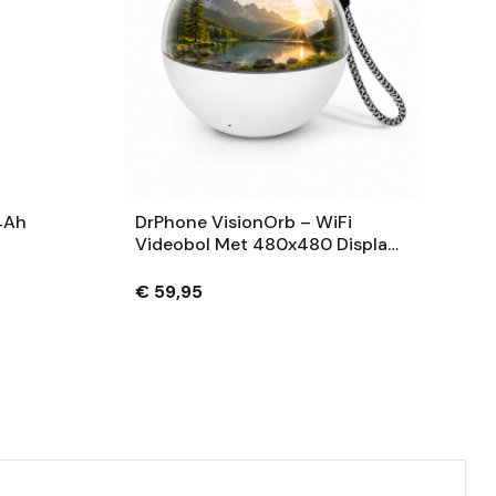
4Ah
DrPhone VisionOrb – WiFi
Videobol Met 480x480 Display
– Foto, Video En Audio – 100MB
– USB-C – Wit
€ 59,95