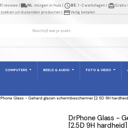
local_shipping
schedule
redeem
941 reviews
|
NL
: morgen in huis
|
BE
: 1–2 werkdagen
|
Gratis
credit_card
 zoeken uit duizenden producten
|
Veilig betalen
COMPUTERS
BEELD & AUDIO
FOTO & VIDEO
rPhone Glass - Gehard glazen schermbeschermer [2.5D 9H hardheid]
DrPhone Glass - 
[2.5D 9H hardheid]