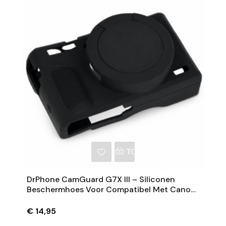
NKELWAGEN
TOEVOEGEN AAN WINKE
DrPhone CamGuard G7X III – Siliconen
Beschermhoes Voor Compatibel Met Canon
PowerShot G7 X Mark III – Extra Grip – Zwart
€ 14,95