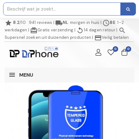
star
local_shipping
schedule
8.2
/10 · 941 reviews
|
NL
: morgen in huis
|
BE
: 1–2
redeem
replay
search
werkdagen
|
Gratis verzending
|
14 dagen retour
|
credit_card
Supersnel zoeken uit duizenden producten
|
Veilig betalen
0
0
MENU