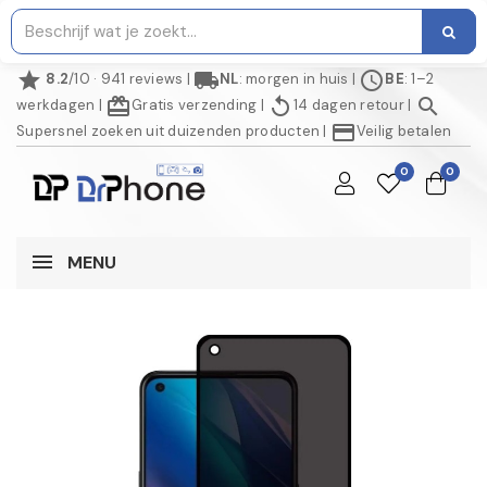
star
local_shipping
schedule
8.2
/10 · 941 reviews
|
NL
: morgen in huis
|
BE
: 1–2
redeem
replay
search
werkdagen
|
Gratis verzending
|
14 dagen retour
|
credit_card
Supersnel zoeken uit duizenden producten
|
Veilig betalen
0
0
MENU