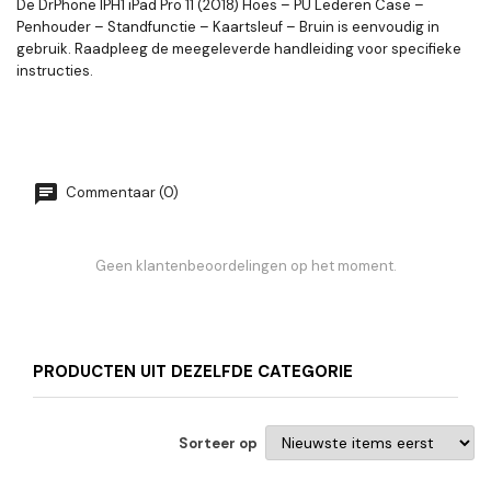
De DrPhone IPH1 iPad Pro 11 (2018) Hoes – PU Lederen Case –
Penhouder – Standfunctie – Kaartsleuf – Bruin is eenvoudig in
gebruik. Raadpleeg de meegeleverde handleiding voor specifieke
instructies.
Commentaar (0)
Geen klantenbeoordelingen op het moment.
PRODUCTEN UIT DEZELFDE CATEGORIE
Sorteer op