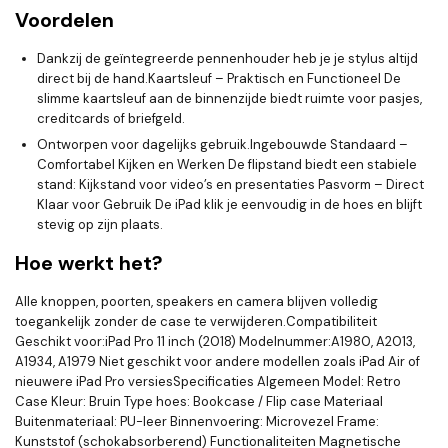
Voordelen
Dankzij de geïntegreerde pennenhouder heb je je stylus altijd
direct bij de hand.Kaartsleuf – Praktisch en Functioneel De
slimme kaartsleuf aan de binnenzijde biedt ruimte voor pasjes,
creditcards of briefgeld.
Ontworpen voor dagelijks gebruik.Ingebouwde Standaard –
Comfortabel Kijken en Werken De flipstand biedt een stabiele
stand: Kijkstand voor video’s en presentaties Pasvorm – Direct
Klaar voor Gebruik De iPad klik je eenvoudig in de hoes en blijft
stevig op zijn plaats.
Hoe werkt het?
Alle knoppen, poorten, speakers en camera blijven volledig
toegankelijk zonder de case te verwijderen.Compatibiliteit
Geschikt voor:iPad Pro 11 inch (2018) Modelnummer:A1980, A2013,
A1934, A1979 Niet geschikt voor andere modellen zoals iPad Air of
nieuwere iPad Pro versiesSpecificaties Algemeen Model: Retro
Case Kleur: Bruin Type hoes: Bookcase / Flip case Materiaal
Buitenmateriaal: PU-leer Binnenvoering: Microvezel Frame:
Kunststof (schokabsorberend) Functionaliteiten Magnetische