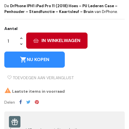
De
DrPhone IPH1 iPad Pro 11 (2018) Hoes – PU Lederen Case –
Penhouder – Standfunctie – Kaartsleuf – Bruin
van DrPhone.
Aantal
IN WINKELWAGEN
shopping_cart
NU KOPEN
TOEVOEGEN AAN VERLANGLIJST

Laatste items in voorraad
Delen