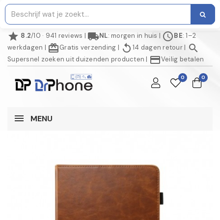
star
local_shipping
schedule
8.2
/10 · 941 reviews
|
NL
: morgen in huis
|
BE
: 1–2
redeem
replay
search
werkdagen
|
Gratis verzending
|
14 dagen retour
|
credit_card
Supersnel zoeken uit duizenden producten
|
Veilig betalen
0
0
MENU
AANBIEDING!