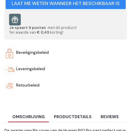
LAAT ME WETEN WANNEER HET BESCHIKBAAR IS
Je spaart
9
punten
met dit product!
Ter waarde van
€ 0,45
korting!
Beveiligingsbeleid
Leveringsbeleid
Retourbeleid
OMSCHRIJVING
PRODUCTDETAILS
REVIEWS
De zwarte view flip cover van de Huawei P40 Pro past perfect om je