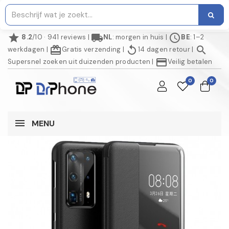
star
local_shipping
schedule
8.2
/10 · 941 reviews
|
NL
: morgen in huis
|
BE
: 1–2
redeem
replay
search
werkdagen
|
Gratis verzending
|
14 dagen retour
|
credit_card
Supersnel zoeken uit duizenden producten
|
Veilig betalen
0
0
MENU
NIET OP VOORRAAD