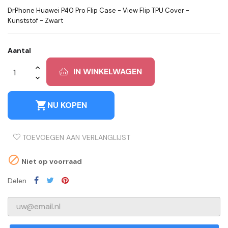
DrPhone Huawei P40 Pro Flip Case - View Flip TPU Cover -
Kunststof - Zwart
Aantal
IN WINKELWAGEN
shopping_cart
NU KOPEN
TOEVOEGEN AAN VERLANGLIJST

Niet op voorraad
Delen