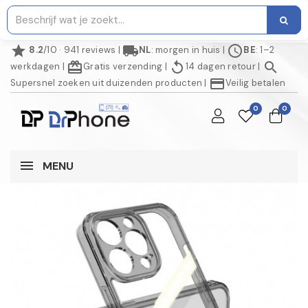
star
local_shipping
schedule
8.2
/10 · 941 reviews
|
NL
: morgen in huis
|
BE
: 1–2
redeem
replay
search
werkdagen
|
Gratis verzending
|
14 dagen retour
|
credit_card
Supersnel zoeken uit duizenden producten
|
Veilig betalen
0
0
MENU