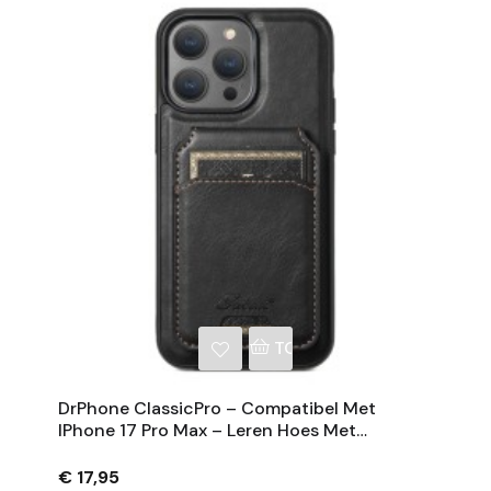
NKELWAGEN
TOEVOEGEN AAN WINKE
DrPhone ClassicPro – Compatibel Met
IPhone 17 Pro Max – Leren Hoes Met
Magnetische Kaarthouder - Geschikt Voor
MagSafe
€ 17,95