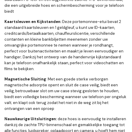
die een uitgebreide hoes en schermbescherming voor je telefoon
biedt
Kaartsleuven en Kijkstanden:
Deze portemonnee-etui bevat 2
standaard kaartsleuven en 1 geldgleuf, u kunt uw ID-kaarten,
creditcards/betaalkaarten, chauffeurslicentie, verschillende
contanten en kleine bankbiljetten meenemen zonder uw
omvangrijke portemonnee te nemen wanneer je rondhangt,
perfect voor buitenactiviteiten en maakt je leven eenvoudiger en
handiger; Dankzij het ontwerp van de handenvrije kijkstandaard
kan je telefoon onafhankelijk staan, perfect voor videochatten en
films te bekijken.
Magnetische Sluiting
: Met een goede sterke verborgen
magnetische adsorptie opent en sluit de case veilig, biedt een
veilig, betrouwbaar slot om uw case stevig gesloten te houden,
biedt een volledige bescherming wanneer uw telefoon per ongeluk
valt; en klapt ook terug zodat het niet in de weg zit bij het
ontvangen van een oproep
Nauwkeurige Uitsluitingen:
deze hoes is eenvoudig te installeren
dankzij de zachte TPU-binnenschaal en gemakkelijke toegang tot
alle functies, luidspreker, oplaadpoort en camera, u hoeft hem niet