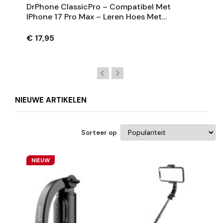
DrPhone ClassicPro – Compatibel Met
IPhone 17 Pro Max – Leren Hoes Met
Magnetische Kaarthouder - Geschikt Voor
MagSafe
€ 17,95
NIEUWE ARTIKELEN
Sorteer op
NIEUW