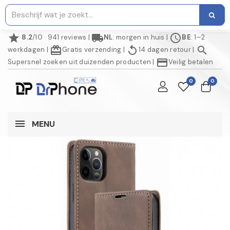
star
local_shipping
schedule
8.2
/10 · 941 reviews
|
NL
: morgen in huis
|
BE
: 1–2
redeem
replay
search
werkdagen
|
Gratis verzending
|
14 dagen retour
|
credit_card
Supersnel zoeken uit duizenden producten
|
Veilig betalen
0
0
MENU
NIET OP VOORRAAD