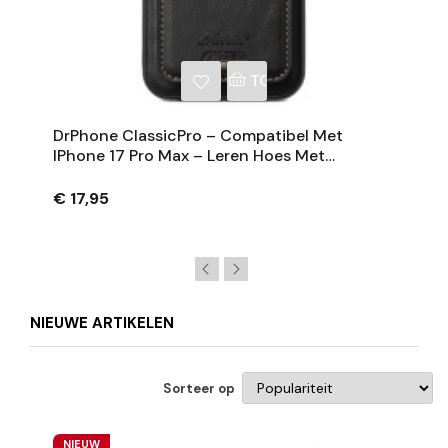
NKELWAGEN
TOEVOEGEN AAN WINKE
DrPhone ClassicPro – Compatibel Met
IPhone 17 Pro Max – Leren Hoes Met
Magnetische Kaarthouder - Geschikt Voor
MagSafe
€ 17,95
NIEUWE ARTIKELEN
Sorteer op
NIEUW