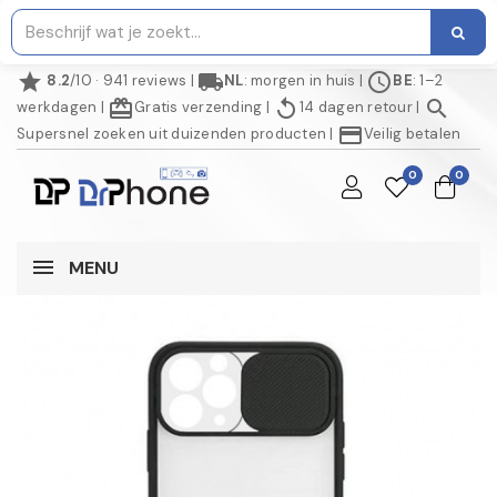
star
local_shipping
schedule
8.2
/10 · 941 reviews
|
NL
: morgen in huis
|
BE
: 1–2
redeem
replay
search
werkdagen
|
Gratis verzending
|
14 dagen retour
|
credit_card
Supersnel zoeken uit duizenden producten
|
Veilig betalen
0
0
MENU
NIET OP VOORRAAD