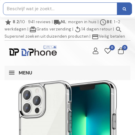
star
local_shipping
schedule
8.2
/10 · 941 reviews
|
NL
: morgen in huis
|
BE
: 1–2
redeem
replay
search
werkdagen
|
Gratis verzending
|
14 dagen retour
|
credit_card
Supersnel zoeken uit duizenden producten
|
Veilig betalen
0
0
MENU