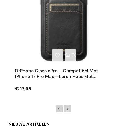
NKELWAGEN
TOEVOEGEN AAN WINKE
DrPhone ClassicPro – Compatibel Met
IPhone 17 Pro Max – Leren Hoes Met
Magnetische Kaarthouder - Geschikt Voor
MagSafe
€ 17,95
NIEUWE ARTIKELEN