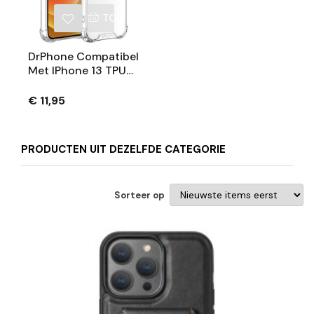
TOEVOEGEN AAN WINKELWAGEN
DrPhone Compatibel
Met IPhone 13 TPU
Hoesje - Siliconen
Bumper Case Met
€ 11,95
Verstevigde Randen
– Schokbestendig -
Transparant
PRODUCTEN UIT DEZELFDE CATEGORIE
Sorteer op