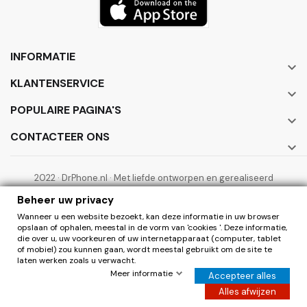
INFORMATIE

KLANTENSERVICE

POPULAIRE PAGINA'S

CONTACTEER ONS

2022 · DrPhone.nl · Met liefde ontworpen en gerealiseerd
door ElectronicWorks B.V.
Beheer uw privacy
Wanneer u een website bezoekt, kan deze informatie in uw browser
opslaan of ophalen, meestal in de vorm van 'cookies '. Deze informatie,
die over u, uw voorkeuren of uw internetapparaat (computer, tablet
of mobiel) zou kunnen gaan, wordt meestal gebruikt om de site te
laten werken zoals u verwacht.
0
Herroepen
Meer informatie
Accepteer alles
Hier de overeenkomst herroepen
Alles afwijzen