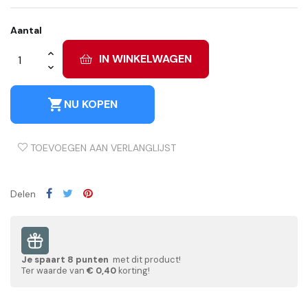
Aantal
IN WINKELWAGEN
shopping_cart
NU KOPEN
TOEVOEGEN AAN VERLANGLIJST
Delen
Je spaart
8
punten
met dit product!
Ter waarde van
€ 0,40
korting!