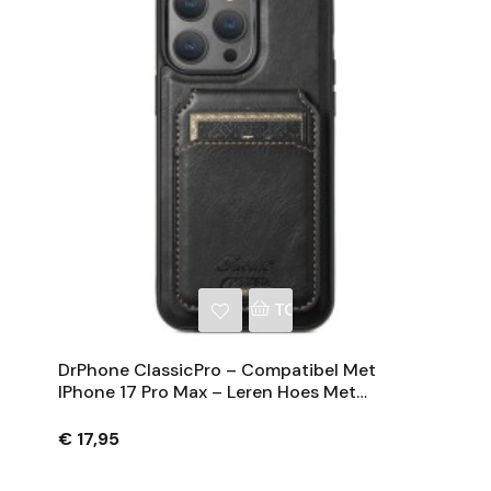
NKELWAGEN
TOEVOEGEN AAN WINKE
DrPhone ClassicPro – Compatibel Met
IPhone 17 Pro Max – Leren Hoes Met
Magnetische Kaarthouder - Geschikt Voor
MagSafe
€ 17,95