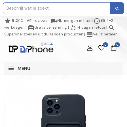
star
local_shipping
schedule
8.2
/10 · 941 reviews
|
NL
: morgen in huis
|
BE
: 1–2
redeem
replay
search
werkdagen
|
Gratis verzending
|
14 dagen retour
|
credit_card
Supersnel zoeken uit duizenden producten
|
Veilig betalen
0
0
MENU