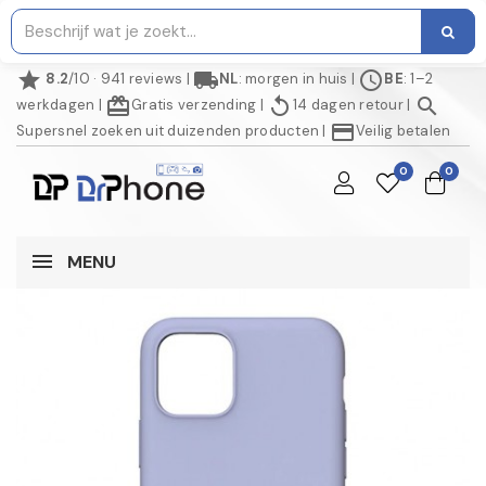
star
local_shipping
schedule
8.2
/10 · 941 reviews
|
NL
: morgen in huis
|
BE
: 1–2
redeem
replay
search
werkdagen
|
Gratis verzending
|
14 dagen retour
|
credit_card
Supersnel zoeken uit duizenden producten
|
Veilig betalen
0
0
MENU