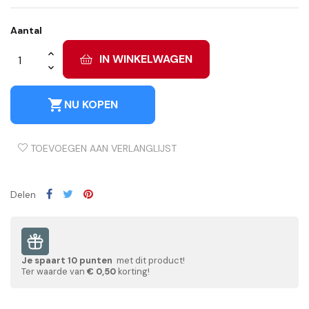
Aantal
IN WINKELWAGEN
shopping_cart
NU KOPEN
TOEVOEGEN AAN VERLANGLIJST
Delen
Je spaart
10
punten
met dit product!
Ter waarde van
€ 0,50
korting!