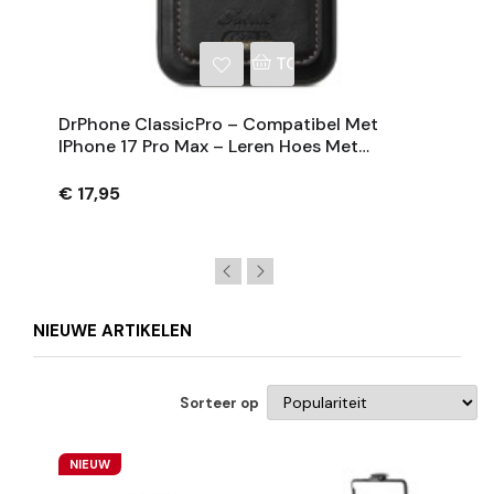
NKELWAGEN
TOEVOEGEN AAN WINKE
DrPhone ClassicPro – Compatibel Met
IPhone 17 Pro Max – Leren Hoes Met
Magnetische Kaarthouder - Geschikt Voor
MagSafe
€ 17,95
NIEUWE ARTIKELEN
Sorteer op
NIEUW