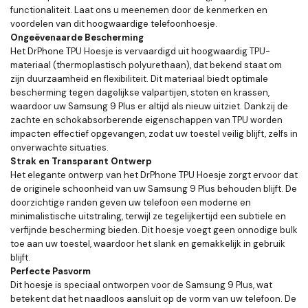
functionaliteit. Laat ons u meenemen door de kenmerken en
voordelen van dit hoogwaardige telefoonhoesje.
Ongeëvenaarde Bescherming
Het DrPhone TPU Hoesje is vervaardigd uit hoogwaardig TPU-
materiaal (thermoplastisch polyurethaan), dat bekend staat om
zijn duurzaamheid en flexibiliteit. Dit materiaal biedt optimale
bescherming tegen dagelijkse valpartijen, stoten en krassen,
waardoor uw Samsung 9 Plus er altijd als nieuw uitziet. Dankzij de
zachte en schokabsorberende eigenschappen van TPU worden
impacten effectief opgevangen, zodat uw toestel veilig blijft, zelfs in
onverwachte situaties.
Strak en Transparant Ontwerp
Het elegante ontwerp van het DrPhone TPU Hoesje zorgt ervoor dat
de originele schoonheid van uw Samsung 9 Plus behouden blijft. De
doorzichtige randen geven uw telefoon een moderne en
minimalistische uitstraling, terwijl ze tegelijkertijd een subtiele en
verfijnde bescherming bieden. Dit hoesje voegt geen onnodige bulk
toe aan uw toestel, waardoor het slank en gemakkelijk in gebruik
blijft.
Perfecte Pasvorm
Dit hoesje is speciaal ontworpen voor de Samsung 9 Plus, wat
betekent dat het naadloos aansluit op de vorm van uw telefoon. De