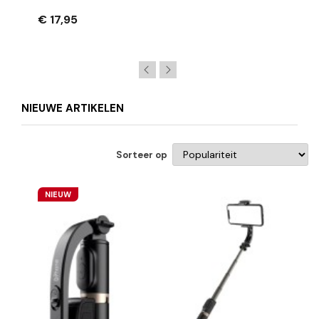
Magnetische Kaarthouder - Geschikt Voor
MagSafe
€ 17,95
NIEUWE ARTIKELEN
Sorteer op
NIEUW