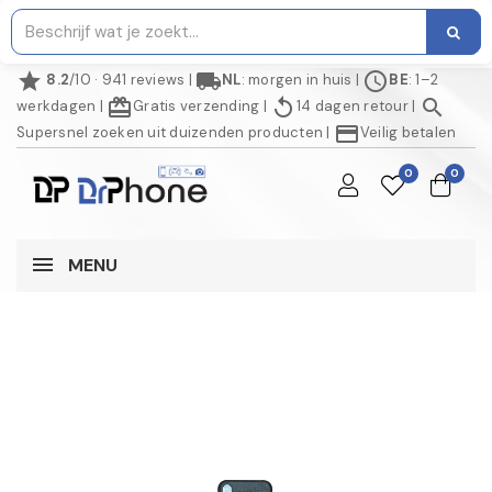
star
local_shipping
schedule
8.2
/10 · 941 reviews
|
NL
: morgen in huis
|
BE
: 1–2
redeem
replay
search
werkdagen
|
Gratis verzending
|
14 dagen retour
|
credit_card
Supersnel zoeken uit duizenden producten
|
Veilig betalen
0
0
MENU