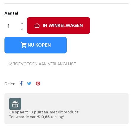
Aantal
IN WINKELWAGEN
shopping_cart
NU KOPEN
TOEVOEGEN AAN VERLANGLIJST
Delen
Je spaart
13
punten
met dit product!
Ter waarde van
€ 0,65
korting!