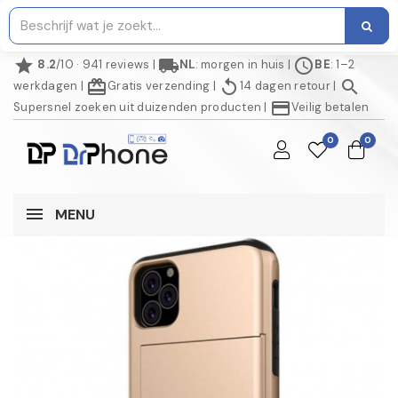
star
local_shipping
schedule
8.2
/10 · 941 reviews
|
NL
: morgen in huis
|
BE
: 1–2
redeem
replay
search
werkdagen
|
Gratis verzending
|
14 dagen retour
|
credit_card
Supersnel zoeken uit duizenden producten
|
Veilig betalen
0
0
MENU