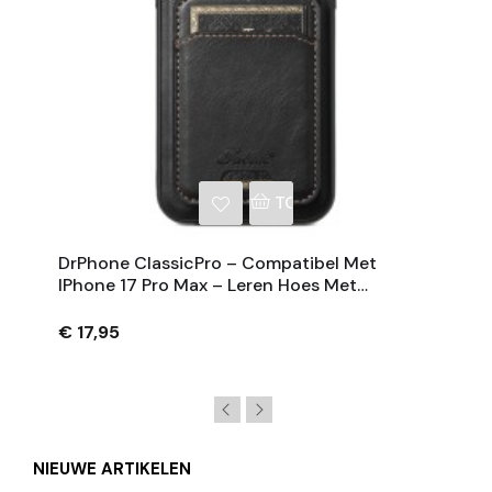
NKELWAGEN
TOEVOEGEN AAN WINKE
DrPhone ClassicPro – Compatibel Met
IPhone 17 Pro Max – Leren Hoes Met
Magnetische Kaarthouder - Geschikt Voor
MagSafe
€ 17,95
NIEUWE ARTIKELEN