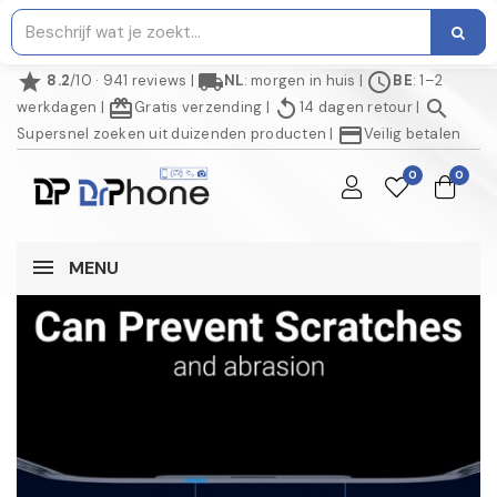
star
local_shipping
schedule
8.2
/10 · 941 reviews
|
NL
: morgen in huis
|
BE
: 1–2
redeem
replay
search
werkdagen
|
Gratis verzending
|
14 dagen retour
|
credit_card
Supersnel zoeken uit duizenden producten
|
Veilig betalen
0
0
MENU
NIET OP VOORRAAD