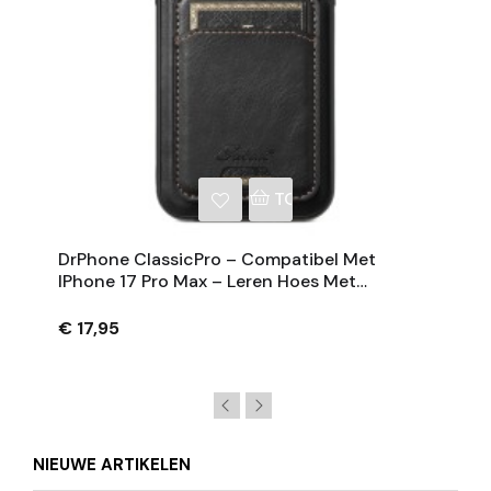
NKELWAGEN
TOEVOEGEN AAN WINKE
DrPhone ClassicPro – Compatibel Met
IPhone 17 Pro Max – Leren Hoes Met
Magnetische Kaarthouder - Geschikt Voor
MagSafe
€ 17,95
NIEUWE ARTIKELEN