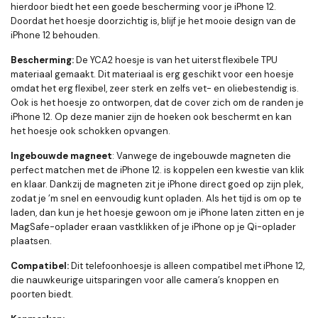
hierdoor biedt het een goede bescherming voor je iPhone 12.
Doordat het hoesje doorzichtig is, blijf je het mooie design van de
iPhone 12 behouden.
Bescherming:
De YCA2
hoesje is van het uiterst flexibele TPU
materiaal gemaakt. Dit materiaal is erg geschikt voor een hoesje
omdat het erg flexibel, zeer sterk en zelfs vet- en oliebestendig is.
Ook is het hoesje zo ontworpen, dat de cover zich om de randen je
iPhone 12. Op deze manier zijn de hoeken ook beschermt en kan
het hoesje ook schokken opvangen.
Ingebouwde magneet
: Vanwege de ingebouwde magneten die
perfect matchen met de iPhone 12. is koppelen een kwestie van klik
en klaar. Dankzij de magneten zit je iPhone direct goed op zijn plek,
zodat je ’m snel en eenvoudig kunt opladen. Als het tijd is om op te
laden, dan kun je het hoesje gewoon om je iPhone laten zitten en je
MagSafe-oplader eraan vastklikken of je iPhone op je Qi-oplader
plaatsen.
Compatibel:
Dit telefoonhoesje is alleen compatibel met iPhone 12,
die nauwkeurige uitsparingen voor alle camera’s knoppen en
poorten biedt.