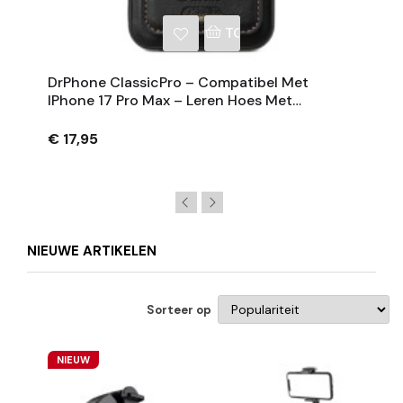
NKELWAGEN
TOEVOEGEN AAN WINKE
DrPhone ClassicPro – Compatibel Met
IPhone 17 Pro Max – Leren Hoes Met
Magnetische Kaarthouder - Geschikt Voor
MagSafe
€ 17,95
NIEUWE ARTIKELEN
Sorteer op
NIEUW