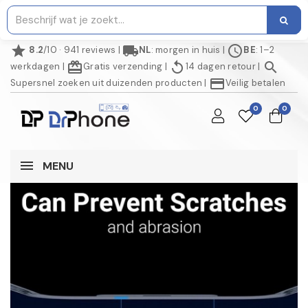
star
local_shipping
schedule
8.2
/10 · 941 reviews
|
NL
: morgen in huis
|
BE
: 1–2
redeem
replay
search
werkdagen
|
Gratis verzending
|
14 dagen retour
|
credit_card
Supersnel zoeken uit duizenden producten
|
Veilig betalen
0
0
MENU