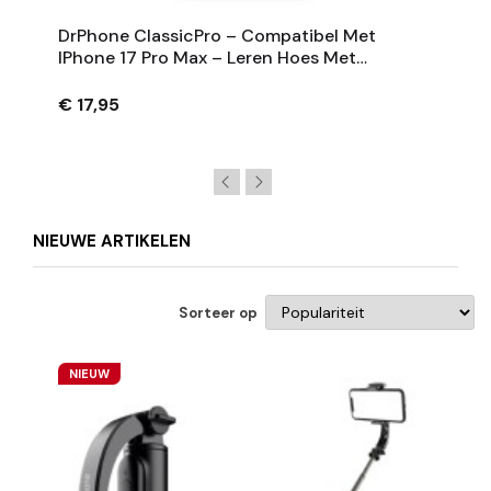
DrPhone ClassicPro – Compatibel Met
IPhone 17 Pro Max – Leren Hoes Met
Magnetische Kaarthouder - Geschikt Voor
MagSafe
€ 17,95
NIEUWE ARTIKELEN
Sorteer op
NIEUW