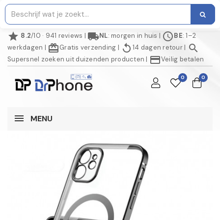
star
local_shipping
schedule
8.2
/10 · 941 reviews
|
NL
: morgen in huis
|
BE
: 1–2
redeem
replay
search
werkdagen
|
Gratis verzending
|
14 dagen retour
|
credit_card
Supersnel zoeken uit duizenden producten
|
Veilig betalen
0
0
MENU