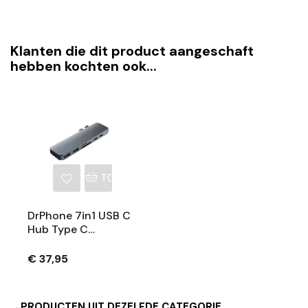
Klanten die dit product aangeschaft
hebben kochten ook...
TOEVOEGEN AAN WINKELWAGEN
DrPhone 7in1 USB C
Hub Type C
Thunderbolt 3 - 2x
USB 3.0 Poorten -
€ 37,95
4K HDMI - SD &
MicroSD -100W PD
(power Delivery) -
PRODUCTEN UIT DEZELFDE CATEGORIE