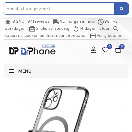
star
local_shipping
schedule
8.2
/10 · 941 reviews
|
NL
: morgen in huis
|
BE
: 1–2
redeem
replay
search
werkdagen
|
Gratis verzending
|
14 dagen retour
|
credit_card
Supersnel zoeken uit duizenden producten
|
Veilig betalen
0
0
MENU