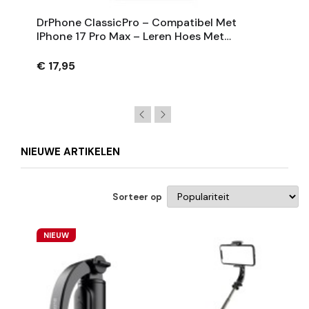
DrPhone ClassicPro – Compatibel Met
IPhone 17 Pro Max – Leren Hoes Met
Magnetische Kaarthouder - Geschikt Voor
MagSafe
€ 17,95
NIEUWE ARTIKELEN
Sorteer op
NIEUW