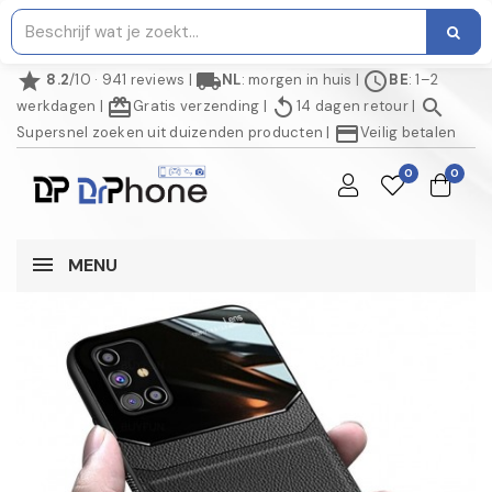
star
local_shipping
schedule
8.2
/10 · 941 reviews
|
NL
: morgen in huis
|
BE
: 1–2
redeem
replay
search
werkdagen
|
Gratis verzending
|
14 dagen retour
|
credit_card
Supersnel zoeken uit duizenden producten
|
Veilig betalen
0
0
MENU
NIET OP VOORRAAD