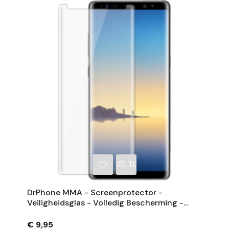
NKELWAGEN
TOEVOEGEN AAN WINKE
DrPhone MMA - Screenprotector -
Veiligheidsglas - Volledig Bescherming -
Gehard Glas - Geschikt Voor Samsung Note
8
€ 9,95