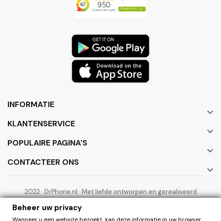
INFORMATIE

KLANTENSERVICE

POPULAIRE PAGINA'S

CONTACTEER ONS

2022 · DrPhone.nl · Met liefde ontworpen en gerealiseerd
door ElectronicWorks B.V.
Beheer uw privacy
Wanneer u een website bezoekt, kan deze informatie in uw browser