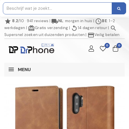
star
local_shipping
schedule
8.2
/10 · 941 reviews
|
NL
: morgen in huis
|
BE
: 1–2
redeem
replay
search
werkdagen
|
Gratis verzending
|
14 dagen retour
|
credit_card
Supersnel zoeken uit duizenden producten
|
Veilig betalen
0
0
MENU