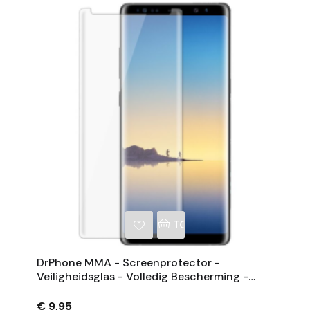
NKELWAGEN
TOEVOEGEN AAN WINKE
DrPhone MMA - Screenprotector -
Veiligheidsglas - Volledig Bescherming -
Gehard Glas - Geschikt Voor Samsung Note
8
€ 9,95