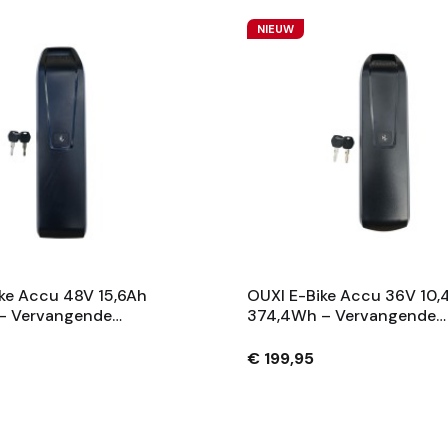
NIEUW
ke Accu 48V 15,6Ah
OUXI E-Bike Accu 36V 10,
– Vervangende
374,4Wh – Vervangende
 Met Slot En 2
Fietsaccu Met Slot En 2
– Zwart
Sleutels – Zwart
€ 199,95