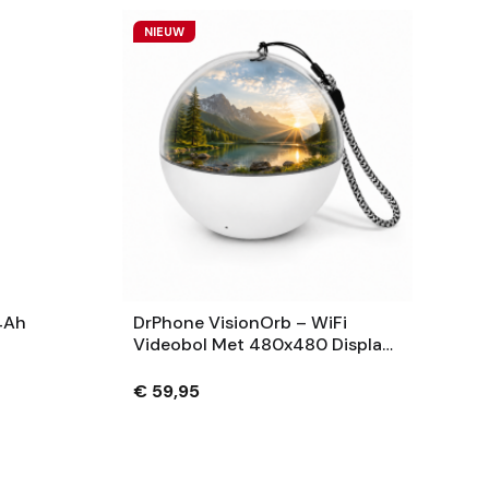
NIEUW
4Ah
DrPhone VisionOrb – WiFi
Videobol Met 480x480 Display
– Foto, Video En Audio – 100MB
– USB-C – Wit
€ 59,95