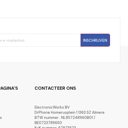
INSCHRIJVEN
AGINA'S
CONTACTEER ONS
ElectronicWorks BV
DrPhone Homerusplein 1 1363 SZ Almere
rs
BTW nummer : NL857248960B01 /
BE0723789650
KvK nummer: 67973523