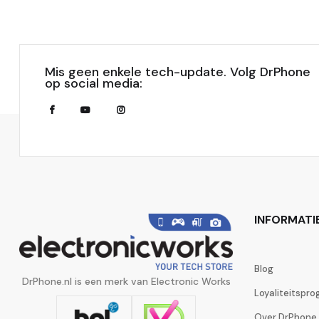
Mis geen enkele tech-update. Volg DrPhone
op social media:
INFORMATI
Blog
DrPhone.nl is een merk van Electronic Works
Loyaliteitspr
Over DrPhone