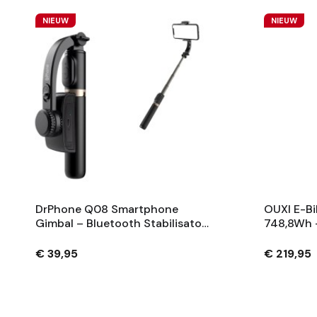
NIEUW
NIEUW
DrPhone Q08 Smartphone
OUXI E-Bi
Gimbal – Bluetooth Stabilisator
748,8Wh 
Met Tripod En 360° Rotatie -
Fietsaccu
Zwart
Sleutels 
€ 39,95
€ 219,95