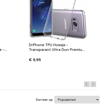
DrPhone TPU Hoesje -
e -
Transparant Ultra Dun Premium
kt
Soft-Gel Case - Geschikt Voor
Samsung S8 Plus
€ 9,95
Sorteer op