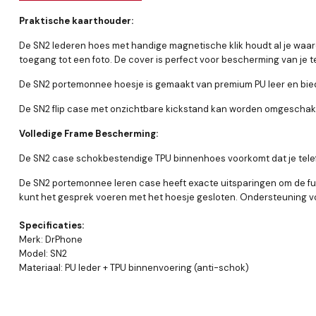
Praktische kaarthouder:
De SN2 lederen hoes met handige magnetische klik houdt al je waarde
toegang tot een foto. De cover is perfect voor bescherming van je t
De SN2 portemonnee hoesje is gemaakt van premium PU leer en biedt e
De SN2 flip case met onzichtbare kickstand kan worden omgeschakeld
Volledige Frame Bescherming:
De SN2 case schokbestendige TPU binnenhoes voorkomt dat je telefoon
De SN2 portemonnee leren case heeft exacte uitsparingen om de fun
kunt het gesprek voeren met het hoesje gesloten. Ondersteuning 
Specificaties:
Merk: DrPhone
Model: SN2
Materiaal: PU leder + TPU binnenvoering (anti-schok)