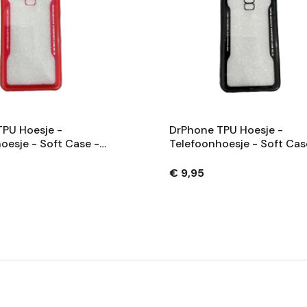
PU Hoesje -
DrPhone TPU Hoesje -
oesje - Soft Case -
Telefoonhoesje - Soft Cas
and - Geschikt Voor
Doorzichtje Rand - Geschi
9 Plus - Beschermend
Voor Samsung 9 Plus -
€ 9,95
Beschermend