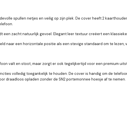
volle spullen netjes en veilig op zijn plek. De cover heeft 2 kaarthoude
elefoon.
en zacht natuurlijk gevoel. Elegant leer textuur creëert een klassieke 
 naar een horizontale positie als een stevige standaard om te lezen, v
 valt en stoot, maar zorgt er ook tegelijkertijd voor een premium uitst
cties volledig toegankelijk te houden. De cover is handig om de telef
voor draadloos opladen zonder de SN2 portemonnee hoesje af te nemen.