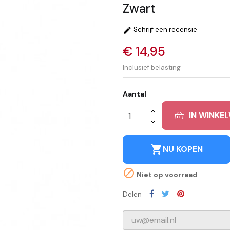
Zwart
Schrijf een recensie

€ 14,95
Inclusief belasting
Aantal
IN WINKE
shopping_cart
NU KOPEN

Niet op voorraad
Delen