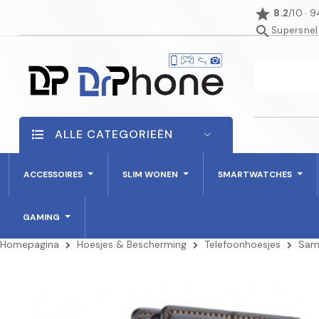
star
8.2
/10 · 
search
Supersnel
ALLE CATEGORIEËN
ACCESSOIRES
SLIM WONEN
SMARTWATCHES
GAMING
Homepagina
Hoesjes & Bescherming
Telefoonhoesjes
Sam
NIET OP VOORRAAD