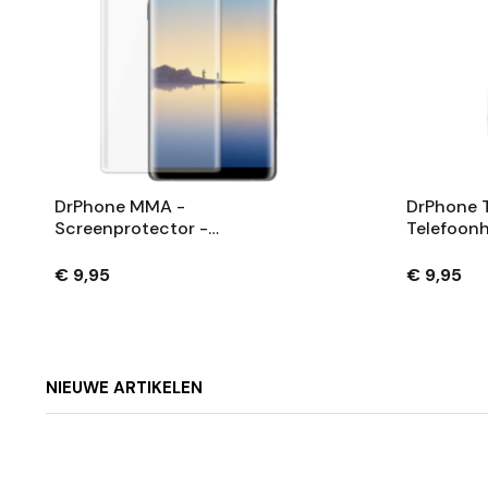
DrPhone MMA -
DrPhone T
Screenprotector -
Telefoonh
Veiligheidsglas - Volledig
Donkere R
Bescherming - Gehard Glas -
Samsung 
€ 9,95
€ 9,95
Geschikt Voor Samsung Note 8
- Rood
NIEUWE ARTIKELEN