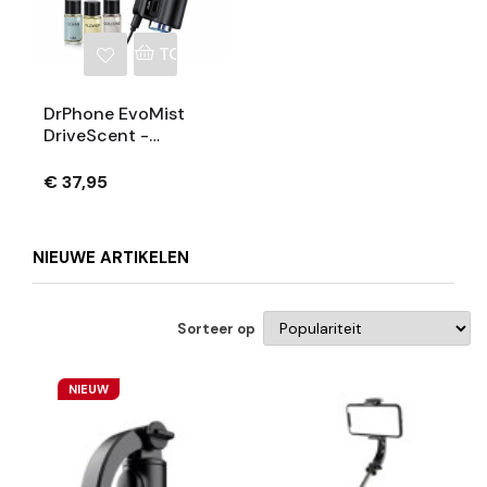
TOEVOEGEN AAN WINKELWAGEN
DrPhone EvoMist
DriveScent -
Elektrische
Luchtverspreider
€ 37,95
Voor Auto Ventilatie
- Aroma Parfum -
Luxe Humidifier 3 X
NIEUWE ARTIKELEN
10ML Geuren
Sorteer op
NIEUW