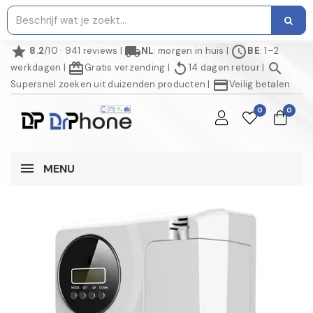
star
local_shipping
schedule
8.2
/10 · 941 reviews
|
NL
: morgen in huis
|
BE
: 1–2
redeem
replay
search
werkdagen
|
Gratis verzending
|
14 dagen retour
|
credit_card
Supersnel zoeken uit duizenden producten
|
Veilig betalen
0
0
MENU
NIET OP VOORRAAD