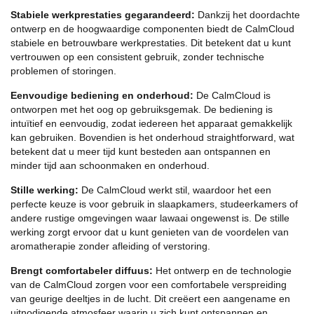
Stabiele werkprestaties gegarandeerd:
Dankzij het doordachte
ontwerp en de hoogwaardige componenten biedt de CalmCloud
stabiele en betrouwbare werkprestaties. Dit betekent dat u kunt
vertrouwen op een consistent gebruik, zonder technische
problemen of storingen.
Eenvoudige bediening en onderhoud:
De CalmCloud is
ontworpen met het oog op gebruiksgemak. De bediening is
intuïtief en eenvoudig, zodat iedereen het apparaat gemakkelijk
kan gebruiken. Bovendien is het onderhoud straightforward, wat
betekent dat u meer tijd kunt besteden aan ontspannen en
minder tijd aan schoonmaken en onderhoud.
Stille werking:
De CalmCloud werkt stil, waardoor het een
perfecte keuze is voor gebruik in slaapkamers, studeerkamers of
andere rustige omgevingen waar lawaai ongewenst is. De stille
werking zorgt ervoor dat u kunt genieten van de voordelen van
aromatherapie zonder afleiding of verstoring.
Brengt comfortabeler diffuus:
Het ontwerp en de technologie
van de CalmCloud zorgen voor een comfortabele verspreiding
van geurige deeltjes in de lucht. Dit creëert een aangename en
uitnodigende atmosfeer waarin u zich kunt ontspannen en