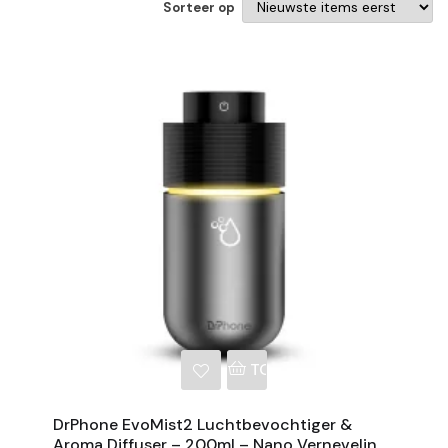
Sorteer op
NKELWAGEN
TOEVOEGEN AAN WINKE
DrPhone EvoMist2 Luchtbevochtiger &
Aroma Diffuser – 200ml – Nano Verneveling