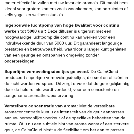
meter effectief te vullen met uw favoriete aroma's. Dit maakt hem
ideaal voor grotere kamers zoals woonkamers, kantoorruimtes of
zelfs yoga- en wellnessstudio's.
Ingebouwde luchtpomp van hoge kwaliteit voor continu
werken tot 5000 uur:
Deze diffuser is uitgerust met een
hoogwaardige luchtpomp die continu kan werken voor een
indrukwekkende duur van 5000 uur. Dit garandeert langdurige
prestaties en betrouwbaarheid, waardoor u langer kunt genieten
van een geurige en ontspannen omgeving zonder
onderbrekingen.
Superfijne vernevelingsdeeltjes geleverd:
De CalmCloud
produceert superfijne vernevelingsdeeltjes, die snel en efficiënt in
de lucht worden verspreid. Dit zorgt ervoor dat de geur gelijkmatig
door de hele ruimte wordt verdeeld, voor een consistente en
aangename aromatherapie-ervaring.
Verstelbare concentratie van aroma:
Met de verstelbare
aromaconcentratie kunt u de intensiteit van de geur aanpassen
aan uw persoonlijke voorkeur of de specifieke behoeften van de
ruimte. Of u nu een subtiele hint van aroma wenst of een sterkere
geur, de CalmCloud biedt u de flexibiliteit om het aan te passen.