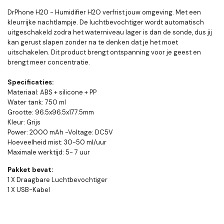
DrPhone H20 - Humidifier H2O verfrist jouw omgeving. Met een
kleurrijke nachtlampje. De luchtbevochtiger wordt automatisch
uitgeschakeld zodra het waterniveau lager is dan de sonde, dus jij
kan gerust slapen zonder na te denken dat je het moet
uitschakelen. Dit product brengt ontspanning voor je geest en
brengt meer concentratie.
Specificaties:
Materiaal: ABS + silicone + PP
Water tank: 750 ml
Grootte: 96.5x96.5x177.5mm
Kleur: Grijs
Power: 2000 mAh -Voltage: DC5V
Hoeveelheid mist: 30-50 ml/uur
Maximale werktijd: 5- 7 uur
Pakket bevat:
1 X Draagbare Luchtbevochtiger
1 X USB-Kabel