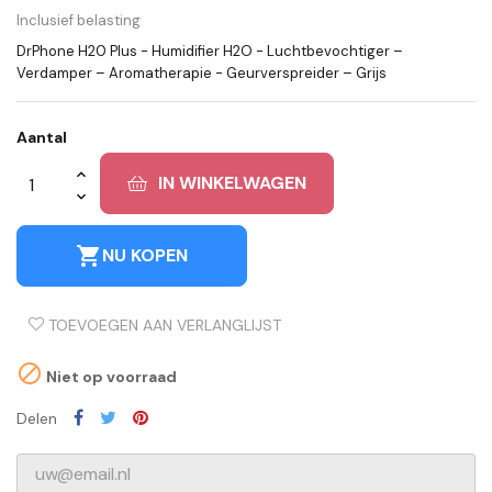
Inclusief belasting
DrPhone H20 Plus - Humidifier H2O - Luchtbevochtiger –
Verdamper – Aromatherapie - Geurverspreider – Grijs
Aantal
IN WINKELWAGEN
shopping_cart
NU KOPEN
TOEVOEGEN AAN VERLANGLIJST

Niet op voorraad
Delen