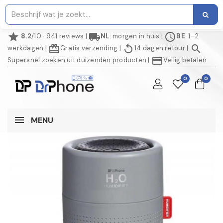
star
local_shipping
schedule
8.2
/10 · 941 reviews
|
NL
: morgen in huis
|
BE
: 1–2
redeem
replay
search
werkdagen
|
Gratis verzending
|
14 dagen retour
|
credit_card
Supersnel zoeken uit duizenden producten
|
Veilig betalen
0
0
MENU
NIET OP VOORRAAD