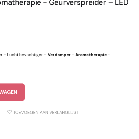
matherapie - Geurverspreider – LED
er – Lucht bevochtiger -
Verdamper – Aromatherapie -
LWAGEN
TOEVOEGEN AAN VERLANGLIJST