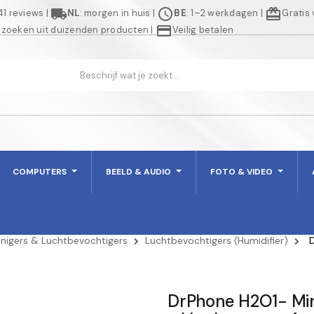
local_shipping
schedule
redeem
941 reviews
|
NL
: morgen in huis
|
BE
: 1–2 werkdagen
|
Gratis
credit_card
 zoeken uit duizenden producten
|
Veilig betalen
COMPUTERS
BEELD & AUDIO
FOTO & VIDEO
inigers & Luchtbevochtigers
Luchtbevochtigers (Humidifier)
DrPhone H2O1- Min