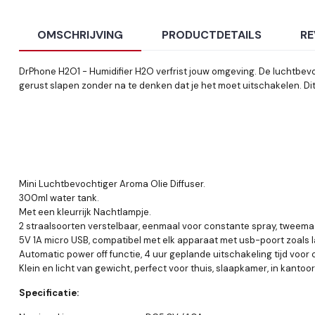
OMSCHRIJVING
PRODUCTDETAILS
RE
DrPhone H2O1 - Humidifier H2O verfrist jouw omgeving. De luchtbevoc
gerust slapen zonder na te denken dat je het moet uitschakelen. Di
Mini Luchtbevochtiger Aroma Olie Diffuser.
300ml water tank.
Met een kleurrijk Nachtlampje.
2 straalsoorten verstelbaar, eenmaal voor constante spray, tweemaal
5V 1A micro USB, compatibel met elk apparaat met usb-poort zoals l
Automatic power off functie, 4 uur geplande uitschakeling tijd voor c
Klein en licht van gewicht, perfect voor thuis, slaapkamer, in kanto
Specificatie: