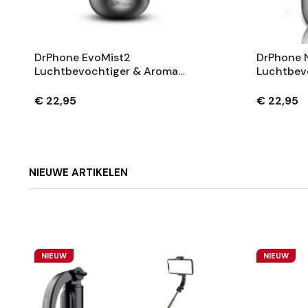
DrPhone EvoMist2
DrPhone N
Luchtbevochtiger & Aroma
Luchtbev
Diffuser – 200ml – Nano
Aromadiff
Verneveling – Stille Werking
– LED Verl
€ 22,95
€ 22,95
NIEUWE ARTIKELEN
NIEUW
NIEUW