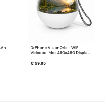
4Ah
DrPhone VisionOrb – WiFi
Videobol Met 480x480 Display
– Foto, Video En Audio – 100MB
– USB-C – Wit
€ 59,95