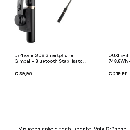
DrPhone Q08 Smartphone
OUXI E-Bi
Gimbal – Bluetooth Stabilisator
748,8Wh 
Met Tripod En 360° Rotatie -
Fietsaccu
Zwart
Sleutels 
€ 39,95
€ 219,95
Mis geen enkele tech-update. Volg DrPhone