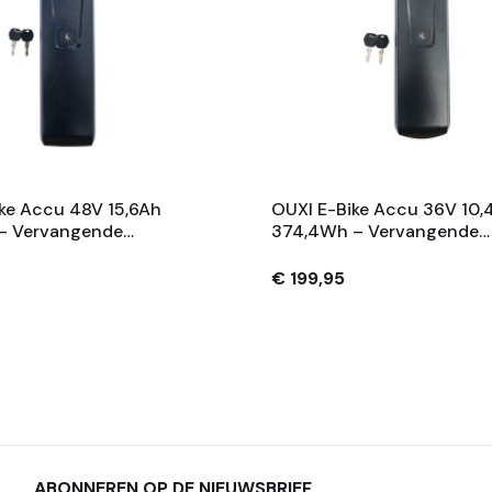
ke Accu 48V 15,6Ah
OUXI E-Bike Accu 36V 10,
– Vervangende
374,4Wh – Vervangende
 Met Slot En 2
Fietsaccu Met Slot En 2
– Zwart
Sleutels – Zwart
€ 199,95
ABONNEREN OP DE NIEUWSBRIEF