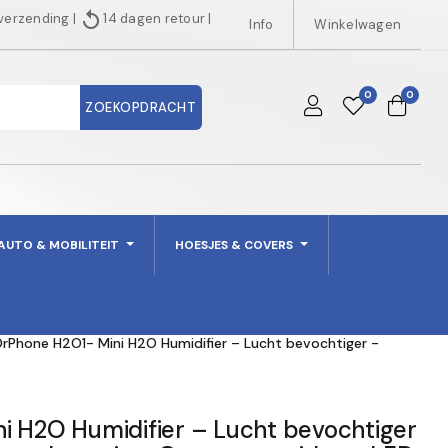
replay
 verzending
|
14 dagen retour
|
Info
Winkelwagen
0
0
ZOEKOPDRACHT
AUTO & MOBILITEIT
HOESJES & COVERS
DrPhone H2O1- Mini H2O Humidifier – Lucht bevochtiger -
i H2O Humidifier – Lucht bevochtiger