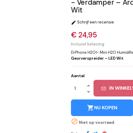
- Verdamper – Aro
Wit
Schrijf een recensie

€ 24,95
Inclusief belasting
DrPhone H2O1- Mini H2O
Humidifi
Geurverspreider – LED Wit
Aantal
IN WINKE
shopping_cart
NU KOPEN

Niet op voorraad