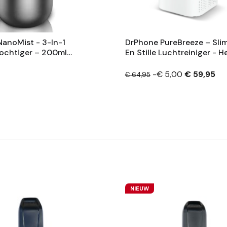
anoMist - 3-In-1
DrPhone PureBreeze – Sl
ochtiger – 200ml
En Stille Luchtreiniger - H
user – Ultrasone Mist
Tegen Stof, Hooikoorts En
ichting – BPA-Vrij
Allergie - Air Purifier - 18
-€ 5,00
€ 59,95
€ 64,95
NIEUW