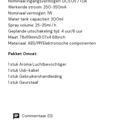
Nominaal ingangsvermogen: DC5.0V / 1.0A
Werkende stroom: 250-350mA
Nominaal vermogen: 1W
Water tank capaciteit: 300ml
Spray volume: 25-35ml / h
Geplande uitschakeling tijd: 4 uur/6 uur
Maat: 78x119mm/3.07x4.68inch
Materiaal: ABS/PP/Elektronische componenten
Pakket Omvat:
1 stuk Aroma Luchtbevochtiger
1 stuk Usb-kabel
1 stuk Gebruikershandleiding
1 stuk Geurstaaf
Commentaar (0)