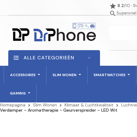
star
8.2
/10 · 
search
Supersnel
ALLE CATEGORIEËN
ACCESSOIRES
SLIM WONEN
SMARTWATCHES
GAMING
Homepagina
Slim Wonen
Klimaat & Luchtkwaliteit
Luchtre
Verdamper – Aromatherapie - Geurverspreider – LED Wit
NIET OP VOORRAAD