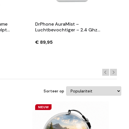
imme
DrPhone AuraMist –
elpt
Luchtbevochtiger – 2.4 Ghz
Wifi Aroma Diffuser – Mobiele
0 M3
App – Timingfunctie –
€ 89,95
AromaTherapie - Wit
Sorteer op
NIEUW