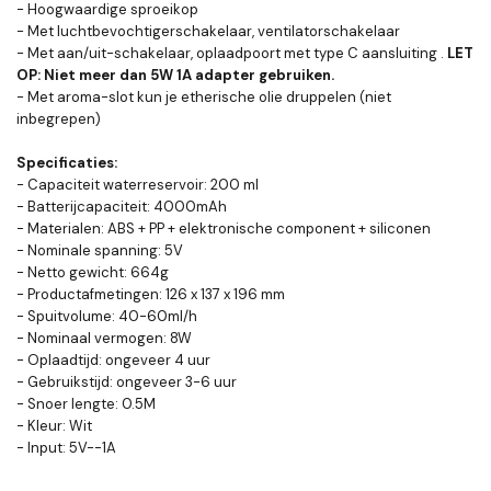
- Hoogwaardige sproeikop
- Met luchtbevochtigerschakelaar, ventilatorschakelaar
- Met aan/uit-schakelaar, oplaadpoort met type C aansluiting .
LET
OP: Niet meer dan 5W 1A adapter gebruiken.
- Met aroma-slot kun je etherische olie druppelen (niet
inbegrepen)
Specificaties:
- Capaciteit waterreservoir: 200 ml
- Batterijcapaciteit: 4000mAh
- Materialen: ABS + PP + elektronische component + siliconen
- Nominale spanning: 5V
- Netto gewicht: 664g
- Productafmetingen: 126 x 137 x 196 mm
- Spuitvolume: 40-60ml/h
- Nominaal vermogen: 8W
- Oplaadtijd: ongeveer 4 uur
- Gebruikstijd: ongeveer 3-6 uur
- Snoer lengte: 0.5M
- Kleur: Wit
- Input: 5V--1A