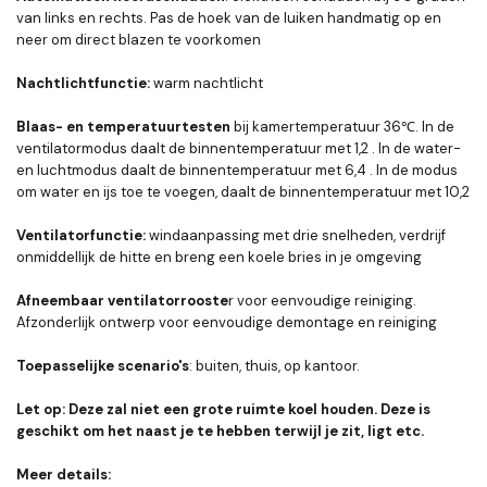
van links en rechts. Pas de hoek van de luiken handmatig op en
neer om direct blazen te voorkomen
Nachtlichtfunctie:
warm nachtlicht
Blaas- en temperatuurtesten
bij kamertemperatuur 36℃. In de
ventilatormodus daalt de binnentemperatuur met 1,2 . In de water-
en luchtmodus daalt de binnentemperatuur met 6,4 . In de modus
om water en ijs toe te voegen, daalt de binnentemperatuur met 10,2
Ventilatorfunctie:
windaanpassing met drie snelheden, verdrijf
onmiddellijk de hitte en breng een koele bries in je omgeving
Afneembaar ventilatorrooste
r voor eenvoudige reiniging.
Afzonderlijk ontwerp voor eenvoudige demontage en reiniging
Toepasselijke scenario's
: buiten, thuis, op kantoor.
Let op: Deze zal niet een grote ruimte koel houden. Deze is
geschikt om het naast je te hebben terwijl je zit, ligt etc.
Meer details: