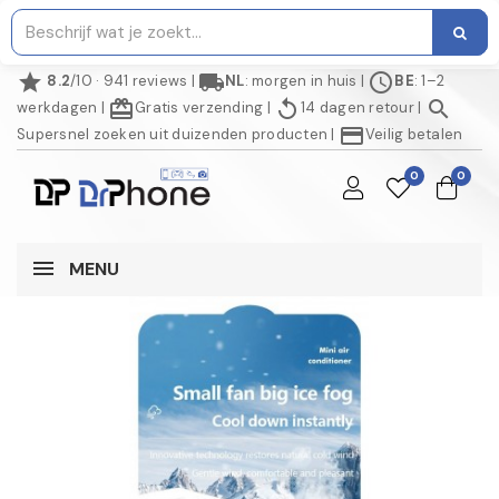
star
local_shipping
schedule
8.2
/10 · 941 reviews
|
NL
: morgen in huis
|
BE
: 1–2
redeem
replay
search
werkdagen
|
Gratis verzending
|
14 dagen retour
|
credit_card
Supersnel zoeken uit duizenden producten
|
Veilig betalen
0
0
MENU
NIET OP VOORRAAD