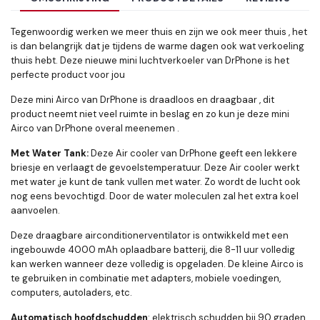
Tegenwoordig werken we meer thuis en zijn we ook meer thuis , het
is dan belangrijk dat je tijdens de warme dagen ook wat verkoeling
thuis hebt. Deze nieuwe mini luchtverkoeler van DrPhone is het
perfecte product voor jou
Deze mini Airco van DrPhone is draadloos en draagbaar , dit
product neemt niet veel ruimte in beslag en zo kun je deze mini
Airco van DrPhone overal meenemen .
Met Water Tank:
Deze Air cooler van DrPhone geeft een lekkere
briesje en verlaagt de gevoelstemperatuur. Deze Air cooler werkt
met water ,je kunt de tank vullen met water. Zo wordt de lucht ook
nog eens bevochtigd. Door de water moleculen zal het extra koel
aanvoelen.
Deze draagbare airconditionerventilator is ontwikkeld met een
ingebouwde 4000 mAh oplaadbare batterij, die 8-11 uur volledig
kan werken wanneer deze volledig is opgeladen. De kleine Airco is
te gebruiken in combinatie met adapters, mobiele voedingen,
computers, autoladers, etc.
Automatisch hoofdschudden
: elektrisch schudden bij 90 graden