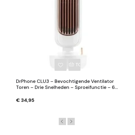
NKELWAGEN
TOEVOEGEN AAN WINKE
DrPhone CLU3 – Bevochtigende Ventilator
Toren – Drie Snelheden – Sproeifunctie – 60
Windgeleidingsbladen – Ruimtebesparend -
Wit
€ 34,95