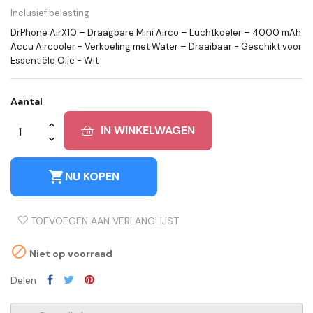
Inclusief belasting
DrPhone AirX10 – Draagbare Mini Airco – Luchtkoeler – 4000 mAh
Accu Aircooler - Verkoeling met Water – Draaibaar - Geschikt voor
Essentiële Olie - Wit
Aantal
IN WINKELWAGEN
shopping_cart
NU KOPEN
TOEVOEGEN AAN VERLANGLIJST

Niet op voorraad
Delen