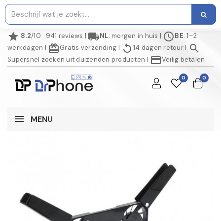
star
local_shipping
schedule
8.2
/10 · 941 reviews
|
NL
: morgen in huis
|
BE
: 1–2
redeem
replay
search
werkdagen
|
Gratis verzending
|
14 dagen retour
|
credit_card
Supersnel zoeken uit duizenden producten
|
Veilig betalen
0
0
MENU
AANBIEDING!
-€ 2,00