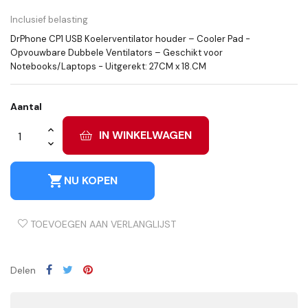
Inclusief belasting
DrPhone CP1 USB Koelerventilator houder – Cooler Pad -
Opvouwbare Dubbele Ventilators – Geschikt voor
Notebooks/Laptops - Uitgerekt: 27CM x 18.CM
Aantal
IN WINKELWAGEN
shopping_cart
NU KOPEN
TOEVOEGEN AAN VERLANGLIJST
Delen