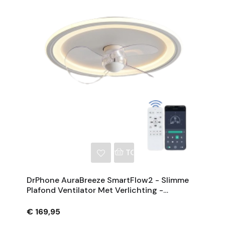
NKELWAGEN
TOEVOEGEN AAN WINKE
DrPhone AuraBreeze SmartFlow2 - Slimme
Plafond Ventilator Met Verlichting -
Afstandsbediening - 52CM - Wit / Warm /
LED
€ 169,95