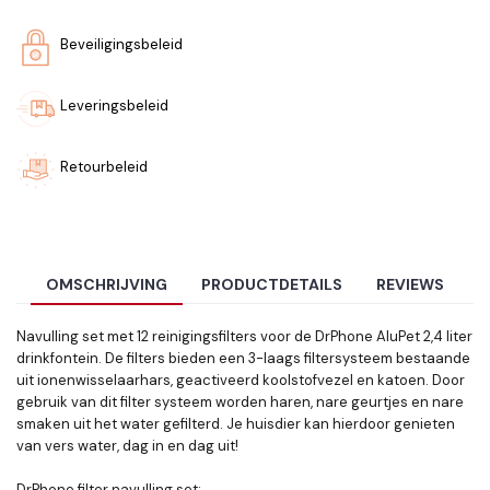
Beveiligingsbeleid
Leveringsbeleid
Retourbeleid
OMSCHRIJVING
PRODUCTDETAILS
REVIEWS
Navulling set met 12 reinigingsfilters voor de DrPhone AluPet 2,4 liter
drinkfontein. De filters bieden een 3-laags filtersysteem bestaande
uit ionenwisselaarhars, geactiveerd koolstofvezel en katoen. Door
gebruik van dit filter systeem worden haren, nare geurtjes en nare
smaken uit het water gefilterd. Je huisdier kan hierdoor genieten
van vers water, dag in en dag uit!
DrPhone filter navulling set: