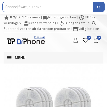
star
local_shipping
schedule
8.2
/10 · 941 reviews
|
NL
: morgen in huis
|
BE
: 1–2
redeem
replay
search
werkdagen
|
Gratis verzending
|
14 dagen retour
|
credit_card
Supersnel zoeken uit duizenden producten
|
Veilig betalen
0
0
MENU