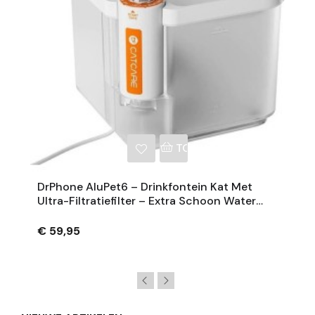
NKELWAGEN
TOEVOEGEN AAN WINKE
DrPhone AluPet6 – Drinkfontein Kat Met
Ultra-Filtratiefilter – Extra Schoon Water
2.5L - Waterdispenser Met Slimme Pomp
€ 59,95