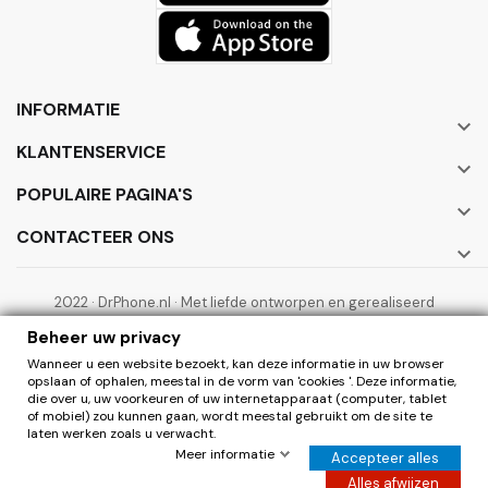
INFORMATIE

KLANTENSERVICE

POPULAIRE PAGINA'S

CONTACTEER ONS

2022 · DrPhone.nl · Met liefde ontworpen en gerealiseerd
door ElectronicWorks B.V.
Beheer uw privacy
Wanneer u een website bezoekt, kan deze informatie in uw browser
opslaan of ophalen, meestal in de vorm van 'cookies '. Deze informatie,
die over u, uw voorkeuren of uw internetapparaat (computer, tablet
of mobiel) zou kunnen gaan, wordt meestal gebruikt om de site te
laten werken zoals u verwacht.
0
Herroepen
Meer informatie
Accepteer alles
Hier de overeenkomst herroepen
Alles afwijzen