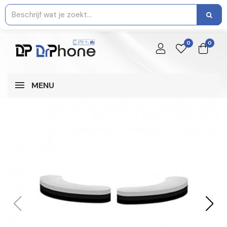
0
0
MENU
NIET OP VOORRAAD