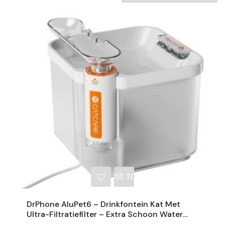
NKELWAGEN
TOEVOEGEN AAN WINKE
DrPhone AluPet6 – Drinkfontein Kat Met
Ultra-Filtratiefilter – Extra Schoon Water
2.5L - Waterdispenser Met Slimme Pomp