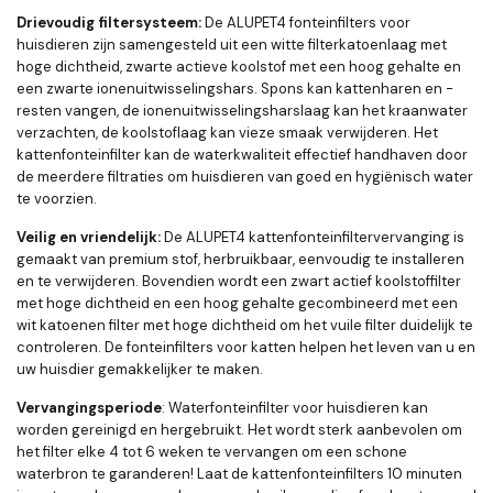
Drievoudig filtersysteem:
De ALUPET4 fonteinfilters voor
huisdieren zijn samengesteld uit een witte filterkatoenlaag met
hoge dichtheid, zwarte actieve koolstof met een hoog gehalte en
een zwarte ionenuitwisselingshars. Spons kan kattenharen en -
resten vangen, de ionenuitwisselingsharslaag kan het kraanwater
verzachten, de koolstoflaag kan vieze smaak verwijderen. Het
kattenfonteinfilter kan de waterkwaliteit effectief handhaven door
de meerdere filtraties om huisdieren van goed en hygiënisch water
te voorzien.
Veilig en vriendelijk:
De ALUPET4 kattenfonteinfiltervervanging is
gemaakt van premium stof, herbruikbaar, eenvoudig te installeren
en te verwijderen. Bovendien wordt een zwart actief koolstoffilter
met hoge dichtheid en een hoog gehalte gecombineerd met een
wit katoenen filter met hoge dichtheid om het vuile filter duidelijk te
controleren. De fonteinfilters voor katten helpen het leven van u en
uw huisdier gemakkelijker te maken.
Vervangingsperiode
: Waterfonteinfilter voor huisdieren kan
worden gereinigd en hergebruikt. Het wordt sterk aanbevolen om
het filter elke 4 tot 6 weken te vervangen om een ​​schone
waterbron te garanderen! Laat de kattenfonteinfilters 10 minuten