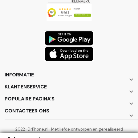
INFORMATIE

KLANTENSERVICE

POPULAIRE PAGINA'S

CONTACTEER ONS

2022 · DrPhone.nl · Met liefde ontworpen en gerealiseerd
door ElectronicWorks B.V.