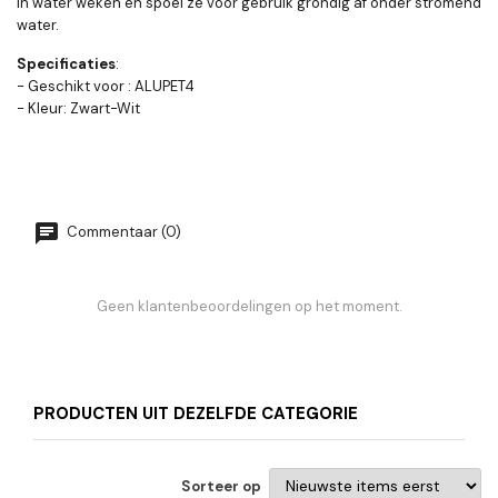
in water weken en spoel ze voor gebruik grondig af onder stromend
water.
Specificaties
:
- Geschikt voor : ALUPET4
- Kleur: Zwart-Wit
Commentaar (0)
Geen klantenbeoordelingen op het moment.
PRODUCTEN UIT DEZELFDE CATEGORIE
Sorteer op