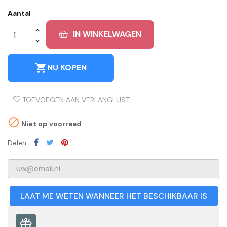
Aantal
IN WINKELWAGEN
shopping_cart
NU KOPEN
TOEVOEGEN AAN VERLANGLIJST

Niet op voorraad
Delen
LAAT ME WETEN WANNEER HET BESCHIKBAAR IS