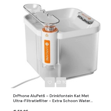
NKELWAGEN
TOEVOEGEN AAN WINKE
DrPhone AluPet6 – Drinkfontein Kat Met
Ultra-Filtratiefilter – Extra Schoon Water
2.5L - Waterdispenser Met Slimme Pomp