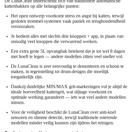
De LunaClean onderscheidt zich van traditionele automatische
kattenbakken op alle belangrijke punten:
Het
open ontwerp
voorkomt stress en angst bij katten, terwijl
gesloten trommel-systemen vaak paniek en terughoudendheid
veroorzaken.
Je bedient alles met
slechts drie knoppen + app
, in plaats van
onnodig veel knoppen die verwarrend werken.
Een
extra grote 5L opvangbak
betekent dat je tot wel
8 dagen
niet hoeft te legen — andere modellen zitten veel sneller vol.
De LunaClean is
zeer eenvoudig te demonteren en schoon te
maken
, in tegenstelling tot drum-designs die moeilijk
toegankelijk zijn.
Dankzij duidelijke
MIN/MAX grit-markeringen
vul je altijd de
ideale hoeveelheid kattengrit, wat slijtage voorkomt en
optimale werking garandeert — iets wat veel andere modellen
missen.
Voor de veiligheid beschikt de LunaClean over
anti-knel
sensoren
en slimme detectie, terwijl traditionele roterende
modellen minder veilig kunnen zijn tijdens het reinigen.