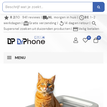
star
local_shipping
schedule
8.2
/10 · 941 reviews
|
NL
: morgen in huis
|
BE
: 1–2
redeem
replay
search
werkdagen
|
Gratis verzending
|
14 dagen retour
|
credit_card
Supersnel zoeken uit duizenden producten
|
Veilig betalen
0
0
MENU
NIET OP VOORRAAD