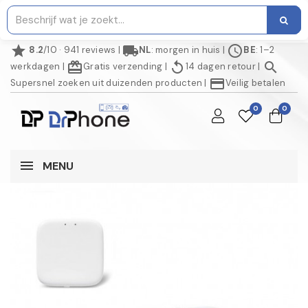
star
local_shipping
schedule
8.2
/10 · 941 reviews
|
NL
: morgen in huis
|
BE
: 1–2
redeem
replay
search
werkdagen
|
Gratis verzending
|
14 dagen retour
|
credit_card
Supersnel zoeken uit duizenden producten
|
Veilig betalen
0
0
MENU