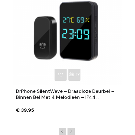
NKELWAGEN
TOEVOEGEN AAN WINKE
DrPhone SilentWave – Draadloze Deurbel –
Binnen Bel Met 4 Melodieën – IP44
Waterdicht – 250 Meter – 4 Geluidsniveaus
- Zwart
€ 39,95