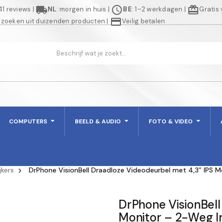
local_shipping
schedule
redeem
941 reviews
|
NL
: morgen in huis
|
BE
: 1–2 werkdagen
|
Gratis
credit_card
 zoeken uit duizenden producten
|
Veilig betalen
COMPUTERS
BEELD & AUDIO
FOTO & VIDEO
jkers
DrPhone VisionBell Draadloze Videodeurbel met 4,3” IPS 
DrPhone VisionBell
Monitor – 2-Weg I