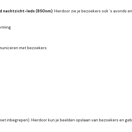
od nachtzicht-leds (850nm)
. Hierdoor zie je bezoekers ook ‘s avonds en
orming.
mmuniceren met bezoekers:
niet inbegrepen). Hierdoor kun je beelden opslaan van bezoekers en gebe