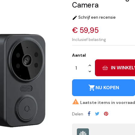
Camera
Schrijf een recensie

€ 59,95
Inclusief belasting
Aantal
IN WINKE
shopping_cart
NU KOPEN

Laatste items in voorraa
Delen