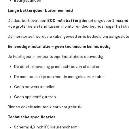
Bedrijfspanden
Lange batterijduur buiteneenheid
De deurbel bevat een
800 mAh batterij
die tot ongeveer
2 maande
Hoe groter de afstand tussen monitor en deurbel, hoe hoger het st
De monitor zelf wordt via kabel gevoed en is bedoeld om aangesloten
Eenvoudige installatie – geen technische kennis nodig
Je hoeft geen monteur te zijn. Installatie is eenvoudig:
De deurbel bevestig je met schroeven of sticker
De monitor sluit je aan met de meegeleverde kabel
Geen netwerk instellen
Geen app configureren
Binnen enkele minuten klaar voor gebruik.
Technische specificaties
Scherm: 4,3 inch IPS kleurenscherm