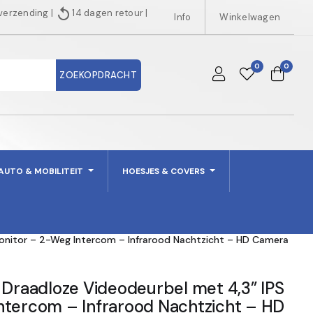
replay
 verzending
|
14 dagen retour
|
Info
Winkelwagen
0
0
ZOEKOPDRACHT
AUTO & MOBILITEIT
HOESJES & COVERS
Monitor – 2-Weg Intercom – Infrarood Nachtzicht – HD Camera
 Draadloze Videodeurbel met 4,3” IPS
ntercom – Infrarood Nachtzicht – HD