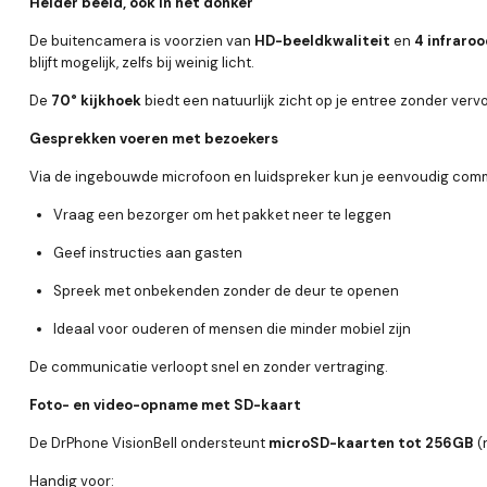
Helder beeld, ook in het donker
De buitencamera is voorzien van
HD-beeldkwaliteit
en
4 infraro
blijft mogelijk, zelfs bij weinig licht.
De
70° kijkhoek
biedt een natuurlijk zicht op je entree zonder verv
Gesprekken voeren met bezoekers
Via de ingebouwde microfoon en luidspreker kun je eenvoudig co
Vraag een bezorger om het pakket neer te leggen
Geef instructies aan gasten
Spreek met onbekenden zonder de deur te openen
Ideaal voor ouderen of mensen die minder mobiel zijn
De communicatie verloopt snel en zonder vertraging.
Foto- en video-opname met SD-kaart
De DrPhone VisionBell ondersteunt
microSD-kaarten tot 256GB
(
Handig voor: