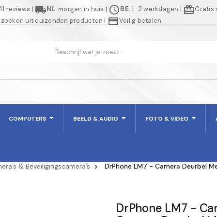
local_shipping
schedule
redeem
941 reviews
|
NL
: morgen in huis
|
BE
: 1–2 werkdagen
|
Gratis
credit_card
 zoeken uit duizenden producten
|
Veilig betalen
COMPUTERS
BEELD & AUDIO
FOTO & VIDEO
era’s & Beveiligingscamera’s
DrPhone LM7 - Camera Deurbel Met
DrPhone LM7 - Cam