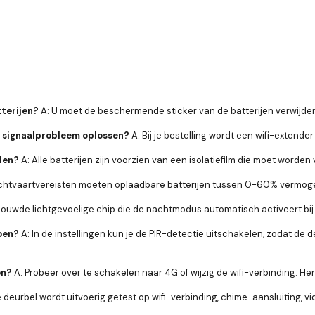
terijen?
A: U moet de beschermende sticker van de batterijen verwijde
et signaalprobleem oplossen?
A: Bij je bestelling wordt een wifi-extende
elen?
A: Alle batterijen zijn voorzien van een isolatiefilm die moet worde
htvaartvereisten moeten oplaadbare batterijen tussen 0-60% vermogen b
ebouwde lichtgevoelige chip die de nachtmodus automatisch activeert bij w
doen?
A: In de instellingen kun je de PIR-detectie uitschakelen, zodat de 
en?
A: Probeer over te schakelen naar 4G of wijzig de wifi-verbinding. He
e deurbel wordt uitvoerig getest op wifi-verbinding, chime-aansluiting, v