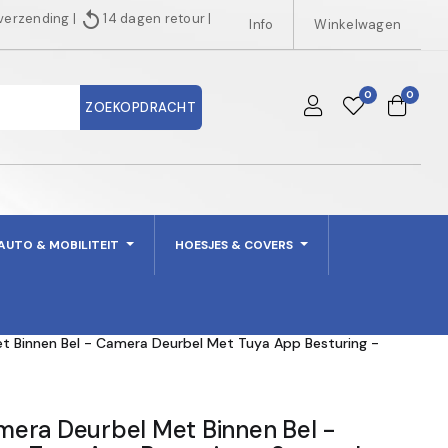
replay
 verzending
|
14 dagen retour
|
Info
Winkelwagen
0
0
ZOEKOPDRACHT
AUTO & MOBILITEIT
HOESJES & COVERS
 Binnen Bel - Camera Deurbel Met Tuya App Besturing -
era Deurbel Met Binnen Bel -