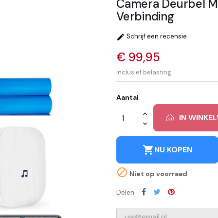
Camera Deurbel M
Verbinding
Schrijf een recensie

€ 99,95
Inclusief belasting
Aantal
IN WINKE
shopping_cart
NU KOPEN

Niet op voorraad
Delen