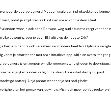
geavanceerde deurbelcamera! Met een scala aan indrukwekkende kenmer
ast, zodat je altijd precies kunt zien wie er voor je deur staat.
vrienden, waar je ook bent. De twee-weg audio functie zorgt voor een n
lke beweging voor je deur. Blijf altijd op de hoogte, 24/7.
 ben je 's nachts ook verzekerd van heldere beelden. Optimale veilighe
vanaf je smartphone met onze intuïtieve app. Altijd en overal toegang 
 deurbelcamera is ontworpen om alle weersomstandigheden te doorstaa
belangrijke beelden veilig op te slaan. Flexibiliteit die bij jou past.
achtige batterij. Altijd paraat wanneer je het nodig hebt.
iligheid en het gemak van jouw huis. Mis nooit meer een bezoeker en h