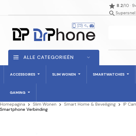
star
8.2
/10 · 
search
Supersnel
ALLE CATEGORIEËN
ACCESSOIRES
SLIM WONEN
SMARTWATCHES
GAMING
Homepagina
Slim Wonen
Smart Home & Beveiliging
IP Cam
Smartphone Verbinding
NIET OP VOORRAAD