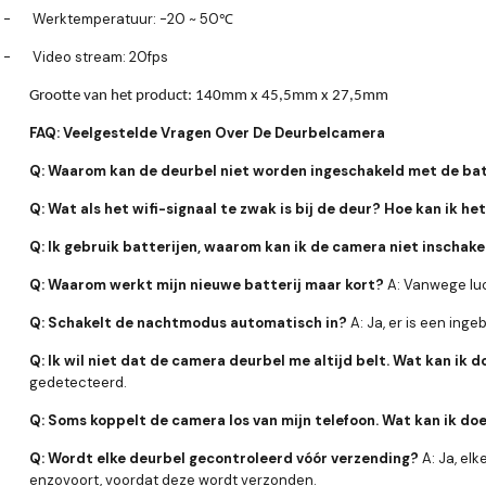
-
Werktemperatuur: -20 ~ 50
℃
-
Video stream: 20fps
Grootte van het product: 140mm x 45,5mm x 27,5mm
FAQ: Veelgestelde Vragen Over De Deurbelcamera
Q: Waarom kan de deurbel niet worden ingeschakeld met de bat
Q: Wat als het wifi-signaal te zwak is bij de deur? Hoe kan ik h
Q: Ik gebruik batterijen, waarom kan ik de camera niet inschak
Q: Waarom werkt mijn nieuwe batterij maar kort?
A: Vanwege luc
Q: Schakelt de nachtmodus automatisch in?
A: Ja, er is een ing
Q: Ik wil niet dat de camera deurbel me altijd belt. Wat kan ik 
gedetecteerd.
Q: Soms koppelt de camera los van mijn telefoon. Wat kan ik do
Q: Wordt elke deurbel gecontroleerd vóór verzending?
A: Ja, elk
enzovoort, voordat deze wordt verzonden.