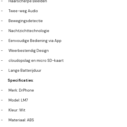
-
Haarscherpe Beelden
-
Twee-weg Audio
-
Bewegingsdetectie
-
Nachtzichttechnologie
-
Eenvoudige Bediening via App
-
Weerbestendig Design
-
cloudopslag en micro SD-kaart
-
Lange Batterijduur
Specificaties
:
-
Merk: DrPhone
-
Model: LM7
-
Kleur: Wit
-
Materiaal: ABS