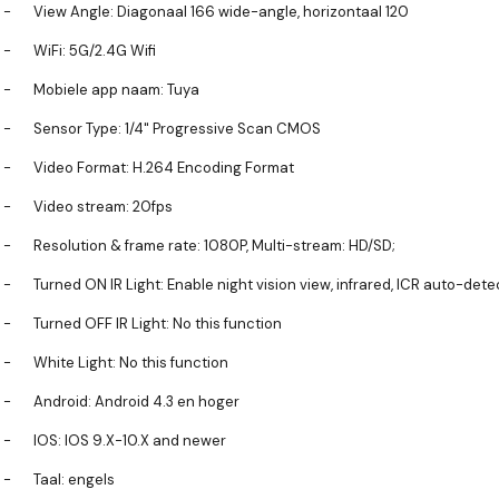
-
View Angle: Diagonaal 166 wide-angle, horizontaal 120
-
WiFi: 5G/2.4G Wifi
-
Mobiele app naam: Tuya
-
Sensor Type: 1/4" Progressive Scan CMOS
-
Video Format: H.264 Encoding Format
-
Video stream: 20fps
-
Resolution & frame rate: 1080P, Multi-stream: HD/SD;
-
Turned ON IR Light: Enable night vision view, infrared, ICR auto-dete
-
Turned OFF IR Light: No this function
-
White Light: No this function
-
Android: Android 4.3 en hoger
-
IOS: IOS 9.X-10.X and newer
-
Taal: engels