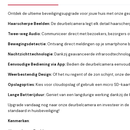
Ontdek de ultieme beveiligingsupgrade voor jouw huis met onze 
Haarscherpe Beelden:
De deurbelcamera legt elk detail haarscherp v
Twee-weg Audio:
Communiceer direct met bezoekers, bezorgers of 
Bewegingsdetectie:
Ontvang direct meldingen op je smartphone bij e
Nachtzichttechnologie:
Dankzij geavanceerde infraroodtechnologie
Eenvoudige Bediening via App:
Bedien de deurbelcamera eenvoudig 
Weerbestendig Design:
Of het nu regent of de zon schijnt, onze
Opslagopties:
Kies voor cloudopslag of gebruik een micro SD-kaart om 
Lange Batterijduur:
Geniet van een langdurige werking dankzij de kr
Upgrade vandaag nog naar onze deurbelcamera en investeer in de ve
standaard in huisbeveiliging!
Kenmerken
: