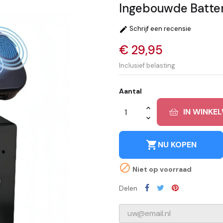
Ingebouwde Batter
Schrijf een recensie

€ 29,95
Inclusief belasting
Aantal
IN WINKE
shopping_cart
NU KOPEN

Niet op voorraad
Delen