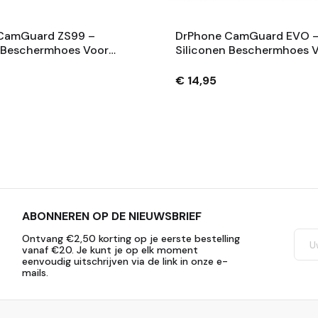
CamGuard ZS99 –
DrPhone CamGuard EVO 
n Beschermhoes Voor
Siliconen Beschermhoes 
 Lumix ZS99 –
Compatibel Met Fujifilm I
orberend –
Mini Evo – Krasbestendig 
€ 14,95
ndig – Extra
Extra
ABONNEREN OP DE NIEUWSBRIEF
Ontvang €2,50 korting op je eerste bestelling
vanaf €20. Je kunt je op elk moment
eenvoudig uitschrijven via de link in onze e-
mails.