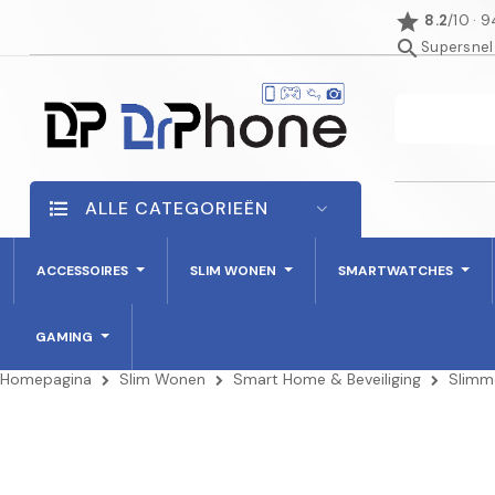
star
8.2
/10 · 
search
Supersnel
ALLE CATEGORIEËN
ACCESSOIRES
SLIM WONEN
SMARTWATCHES
GAMING
Homepagina
Slim Wonen
Smart Home & Beveiliging
Slimm
NIET OP VOORRAAD