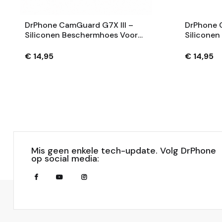
DrPhone CamGuard G7X III –
DrPhone 
Siliconen Beschermhoes Voor
Silicone
Compatibel Met Canon
Panasonic
PowerShot G7 X Mark III – Extra
Schokabs
€ 14,95
€ 14,95
Grip – Zwart
Krasbeste
Mis geen enkele tech-update. Volg DrPhone
op social media: