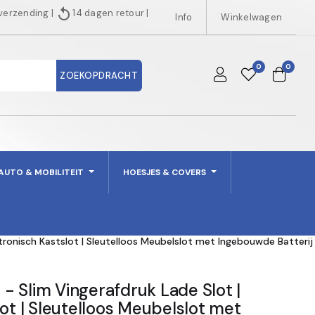
replay
 verzending
|
14 dagen retour
|
Info
Winkelwagen
0
0
ZOEKOPDRACHT
AUTO & MOBILITEIT
HOESJES & COVERS
tronisch Kastslot | Sleutelloos Meubelslot met Ingebouwde Batterij
 Slim Vingerafdruk Lade Slot |
lot | Sleutelloos Meubelslot met