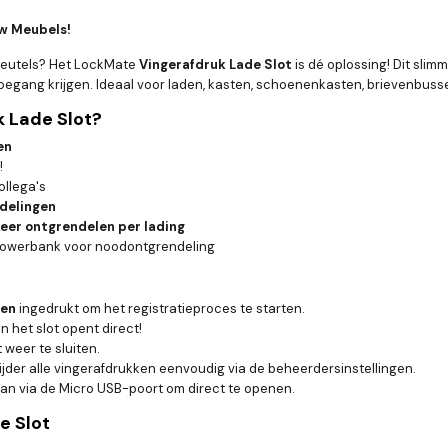
uw Meubels!
sleutels? Het LockMate
Vingerafdruk Lade Slot
is dé oplossing! Dit slim
toegang krijgen. Ideaal voor laden, kasten, schoenenkasten, brievenbuss
 Lade Slot?
en
!
ollega's
ndelingen
eer ontgrendelen per lading
powerbank voor noodontgrendeling
den
ingedrukt om het registratieproces te starten.
n het slot opent direct!
 weer te sluiten.
ijder alle vingerafdrukken eenvoudig via de beheerdersinstellingen.
an via de Micro USB-poort om direct te openen.
e Slot