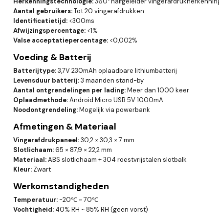
Herkenningstechnologie:
360° halfgeleider vingerafdrukherkennin
Aantal gebruikers:
Tot 20 vingerafdrukken
Identificatietijd:
<300ms
Afwijzingspercentage:
<1%
Valse acceptatiepercentage:
<0,002%
Voeding & Batterij
Batterijtype:
3,7V 230mAh oplaadbare lithiumbatterij
Levensduur batterij:
3 maanden stand-by
Aantal ontgrendelingen per lading:
Meer dan 1000 keer
Oplaadmethode:
Android Micro USB 5V 1000mA
Noodontgrendeling:
Mogelijk via powerbank
Afmetingen & Materiaal
Vingerafdrukpaneel:
30,2 × 30,3 × 7 mm
Slotlichaam:
65 × 87,9 × 22,2 mm
Materiaal:
ABS slotlichaam + 304 roestvrijstalen slotbalk
Kleur:
Zwart
Werkomstandigheden
Temperatuur:
-20℃ ~ 70℃
Vochtigheid:
40% RH ~ 85% RH (geen vorst)