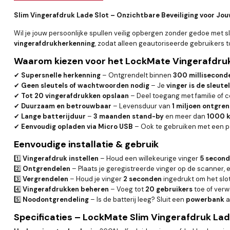
Slim Vingerafdruk Lade Slot – Onzichtbare Beveiliging voor Jo
Wil je jouw persoonlijke spullen veilig opbergen zonder gedoe met 
vingerafdrukherkenning
, zodat alleen geautoriseerde gebruikers 
Waarom kiezen voor het LockMate Vingerafdruk
✔
Supersnelle herkenning
– Ontgrendelt binnen
300 millisecond
✔
Geen sleutels of wachtwoorden nodig
– Je
vinger is de sleutel
✔
Tot 20 vingerafdrukken opslaan
– Deel toegang met familie of c
✔
Duurzaam en betrouwbaar
– Levensduur van
1 miljoen ontgre
✔
Lange batterijduur
–
3 maanden stand-by
en meer dan
1000 k
✔
Eenvoudig opladen via Micro USB
– Ook te gebruiken met een 
Eenvoudige installatie & gebruik
1️⃣
Vingerafdruk instellen
– Houd een willekeurige vinger
5 secon
2️⃣
Ontgrendelen
– Plaats je geregistreerde vinger op de scanner, e
3️⃣
Vergrendelen
– Houd je vinger
2 seconden
ingedrukt om het slot
4️⃣
Vingerafdrukken beheren
– Voeg tot
20 gebruikers
toe of verw
5️⃣
Noodontgrendeling
– Is de batterij leeg? Sluit een
powerbank
a
Specificaties – LockMate Slim Vingerafdruk Lad