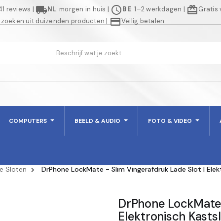
local_shipping
schedule
redeem
941 reviews
|
NL
: morgen in huis
|
BE
: 1–2 werkdagen
|
Gratis
credit_card
 zoeken uit duizenden producten
|
Veilig betalen
COMPUTERS
BEELD & AUDIO
FOTO & VIDEO
e Sloten
DrPhone LockMate - Slim Vingerafdruk Lade Slot | Elek
DrPhone LockMate -
Elektronisch Kasts