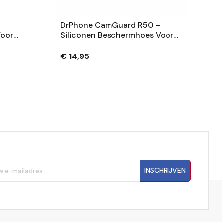
–
DrPhone CamGuard R50 –
Voor
Siliconen Beschermhoes Voor
nstax
Canon EOS R50 –
En
Krasbestendige Camera Case
€ 14,95
Met Extra Grip – Zwart
INSCHRIJVEN