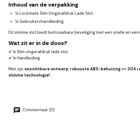
Inhoud van de verpakking
1x Lockmate Slim Vingerafdruk Lade Slot
1x Gebruikershandleiding
Dit slimme slot biedt betrouwbare beveiliging met een snelle en eenv
Wat zit er in de doos?
✔ 1x Slim vingerafdruk lade slot
✔ 1x Handleiding
Met zijn
onzichtbare ontwerp
,
robuuste ABS-behuizing
en
304 r
slimme technologie!
Commentaar (0)