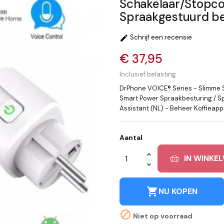
Schakelaar/Stopco
Spraakgestuurd be
Schrijf een recensie

€ 37,95
Inclusief belasting
DrPhone VOICE® Series - Slimme 
Smart Power Spraakbesturing / S
Assistant (NL) - Beheer Koffieap
Aantal
IN WINKE
shopping_cart
NU KOPEN

Niet op voorraad