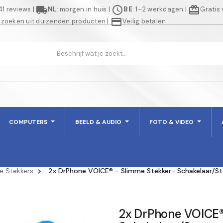
local_shipping
schedule
redeem
941 reviews
|
NL
: morgen in huis
|
BE
: 1–2 werkdagen
|
Gratis
credit_card
 zoeken uit duizenden producten
|
Veilig betalen
COMPUTERS
BEELD & AUDIO
FOTO & VIDEO
e Stekkers
2x DrPhone VOICE® - Slimme Stekker- Schakelaar/S
2x DrPhone VOICE®