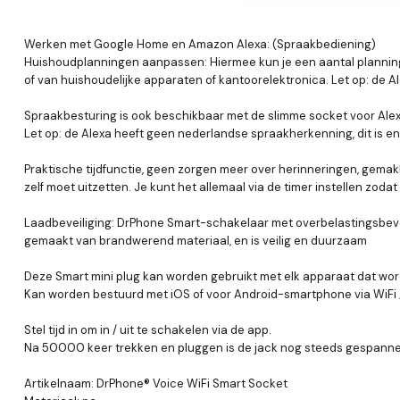
Werken met Google Home en Amazon Alexa: (Spraakbediening)
Huishoudplanningen aanpassen: Hiermee kun je een aantal planni
of van huishoudelijke apparaten of kantoorelektronica. Let op: de Al
Spraakbesturing is ook beschikbaar met de slimme socket voor Al
Let op: de Alexa heeft geen nederlandse spraakherkenning, dit is enk
Praktische tijdfunctie, geen zorgen meer over herinneringen, gemakk
zelf moet uitzetten. Je kunt het allemaal via de timer instellen zod
Laadbeveiliging: DrPhone Smart-schakelaar met overbelastingsbeveil
gemaakt van brandwerend materiaal, en is veilig en duurzaam
Deze Smart mini plug kan worden gebruikt met elk apparaat dat wordt a
Kan worden bestuurd met iOS of voor Android-smartphone via WiFi 
Stel tijd in om in / uit te schakelen via de app.
Na 50000 keer trekken en pluggen is de jack nog steeds gespann
Artikelnaam: DrPhone® Voice WiFi Smart Socket