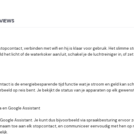
VIEWS
stopcontact, verbinden met wifi en hij is klaar voor gebruik. Het slimme 
 het licht of de waterkoker aan/uit, schakel je de luchtreiniger in, of ze
act is de energiebesparende tijd functie wat je stroom en geld kan sch
orbeeld op reis bent. Je bekijkt de status van je apparaten op elk gewen
xa en Google Assistant
ogle Assistant. Je kunt dus bijvoorbeeld via spraakbesturing ervoor zor
een naam toe aan elk stopcontact, en communiceer eenvoudig met hen o
lijk.