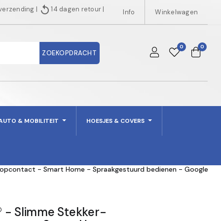
replay
 verzending
|
14 dagen retour
|
Info
Winkelwagen
0
0
ZOEKOPDRACHT
AUTO & MOBILITEIT
HOESJES & COVERS
topcontact - Smart Home - Spraakgestuurd bedienen - Google
 - Slimme Stekker-