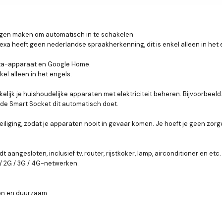
ngen maken om automatisch in te schakelen
exa heeft geen nederlandse spraakherkenning, dit is enkel alleen in het 
exa-apparaat en Google Home.
el alleen in het engels.
elijk je huishoudelijke apparaten met elektriciteit beheren. Bijvoorbeel
at de Smart Socket dit automatisch doet.
iging, zodat je apparaten nooit in gevaar komen. Je hoeft je geen zorg
angesloten, inclusief tv, router, rijstkoker, lamp, airconditioner en etc.
/ 2G / 3G / 4G-netwerken.
en en duurzaam.