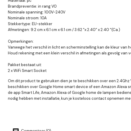
Materiaal: pc
Brandpreventie: in rang V0
Nominale spanning: 100V-240V
Nominale stroom: 10A
Stekkertype: EU-stekker
Afmetingen: 9.2 cm x 6.1 cm x 6.1 cm / 3.62 "x 2.40" x 2.40 "(Ca.)
Opmerkingen:
Vanwege het verschil in licht en scherminstelling kan de kleur van he
Houd rekening met een klein verschil in afmetingen als gevolg van
Pakket bestaat uit:
2 x WiFi Smart Socket
Om dit product te gebruiken dien je te beschikken over een 2.4Ghz 
beschikken over Google Home smart device of een Amazon Alexa smart
de app Smart Life, Amazon Alexa of Google home de lampen bedienen
nodig hebben met installatie, kun je kosteloos contact opnemen m
Commentaar (0)