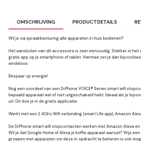
OMSCHRIJVING
PRODUCTDETAILS
RE
Wil je via spraakbesturing alle apparaten in huis bedienen?
Het aansluiten van dit accessoire is zeer eenvoudig. Stekker in het 
gratis app op je smartphone of tablet. Hiermee zet je dan bijvoorbeeld
eindeloos.
Bespaar op energie!
Nog een voordeel van een DrPhone VOICE® Series smart wifi stopcont
bepaald apparaat wel of niet uitgeschakeld hebt. Ideaal als je bijvo
uit. Dit doe je in de gratis applicatie.
Werkt met een 2.4Ghz Wifi verbinding (smart Life app), Amazon Ale
De DrPhone smart wifi stopcontacten werken met Amazon Alexa en Go
Wil je dat Google Home of Alexa je koffie apparaat aanzet? Wijs 
groepen met apparaten om deze in opdracht te beheren is ook moge