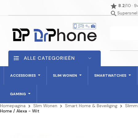
star
8.2
/10 · 
search
Supersnel
ALLE CATEGORIEËN
ACCESSOIRES
SLIM WONEN
SMARTWATCHES
GAMING
Homepagina
Slim Wonen
Smart Home & Beveiliging
Slimm
Home / Alexa - Wit
NIET OP VOORRAAD